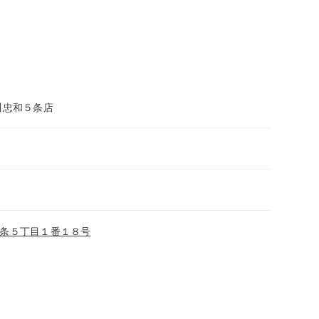
川忠和５条店
条５丁目１番１８号