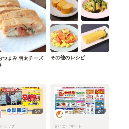
その他のレシピ
おつまみ 明太チーズ
き
5
2
枚
枚
ドラッグ
セイコーマート