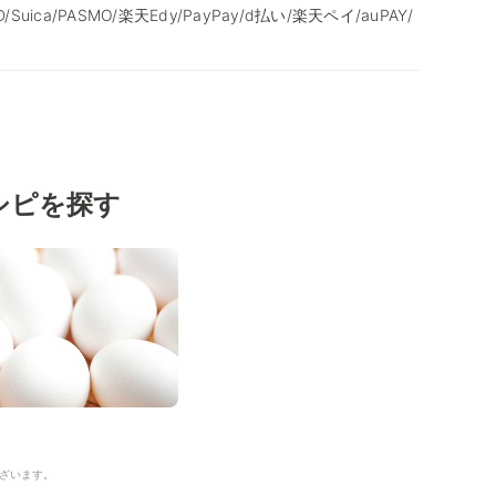
/iD/Suica/PASMO/楽天Edy/PayPay/d払い/楽天ペイ/auPAY/
シピを探す
ざいます。