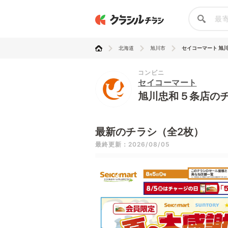
北海道
旭川市
セイコーマート 旭
コンビニ
セイコーマート
旭川忠和５条店の
最新のチラシ（全2枚）
最終更新：2026/08/05