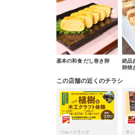
基本の和食 だし巻き卵
絶品
卵焼
この店舗の近くのチラシ
20
枚
ツルハドラッグ
サン