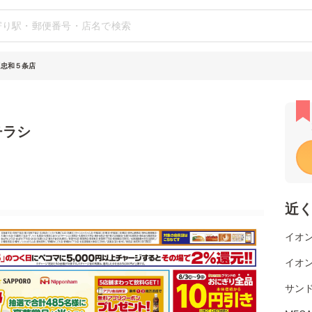
川忠和５条店
チラシ
近
イオ
イオ
サン