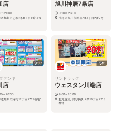
和店
旭川神居7条店
00〜21:00
06:00-23:00
海道旭川市忠和6条8丁目1番14号
北海道旭川市神居7条1丁目2番7号
31
5
枚
枚
ダデンキ
サンドラッグ
川店
ウェスタン川端店
:00～20:30
9:00～20:00
道旭川市緑町12丁目2719番地1
北海道旭川市川端町7条10丁目2213
番地