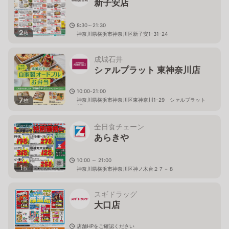
新子安店
8:30～21:30
2
枚
神奈川県横浜市神奈川区新子安1-31-24
成城石井
シァルプラット 東神奈川店
10:00-21:00
7
神奈川県横浜市神奈川区東神奈川1-29 シァルプラット
枚
2F
全日食チェーン
あらきや
10:00 ～ 21:00
1
枚
神奈川県横浜市神奈川区神ノ木台２７－８
スギドラッグ
大口店
店舗HPをご確認ください