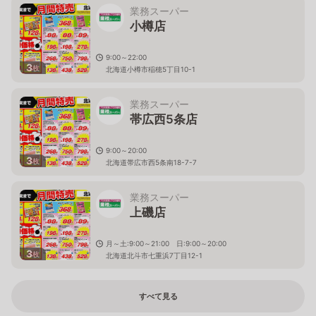
業務スーパー
小樽店
9:00～22:00
3
枚
北海道小樽市稲穂5丁目10-1
業務スーパー
帯広西5条店
9:00～20:00
3
枚
北海道帯広市西5条南18-7-7
業務スーパー
上磯店
月～土:9:00～21:00 日:9:00～20:00
3
枚
北海道北斗市七重浜7丁目12-1
すべて見る