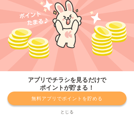
今すぐアプリをダウンロードする
アプリでチラシを見るだけで
ポイントが貯まる！
無料アプリでポイントを貯める
プライバシーポリシー
利用規約
運営会社
サービスに関してのお問い合わせ
チラシ掲載をお考えの方
とじる
Copyright© Kurashiru, Inc. All Rights Reserved.