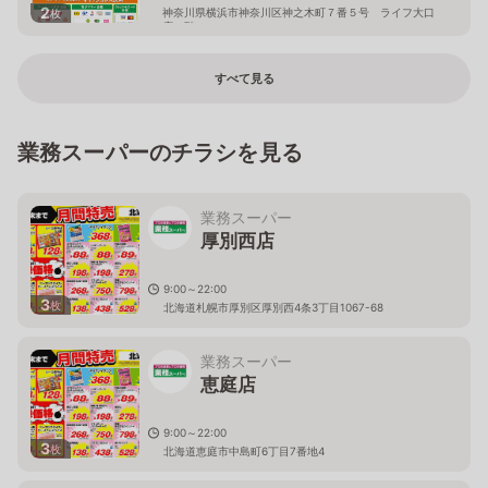
2
神奈川県横浜市神奈川区神之木町７番５号 ライフ大口
枚
店２階
すべて見る
業務スーパーのチラシを見る
業務スーパー
厚別西店
9:00～22:00
3
枚
北海道札幌市厚別区厚別西4条3丁目1067-68
業務スーパー
恵庭店
9:00～22:00
3
枚
北海道恵庭市中島町6丁目7番地4