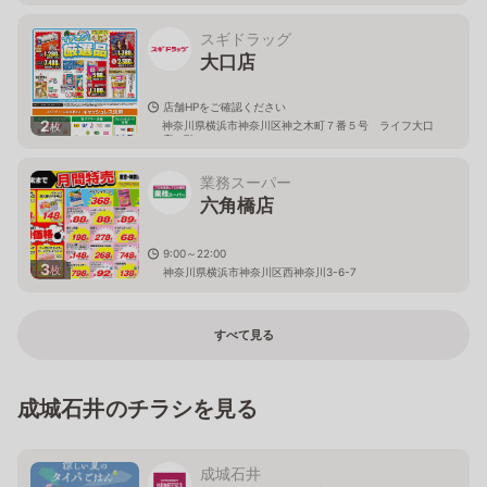
スギドラッグ
大口店
店舗HPをご確認ください
2
神奈川県横浜市神奈川区神之木町７番５号 ライフ大口
枚
店２階
業務スーパー
六角橋店
9:00～22:00
3
枚
神奈川県横浜市神奈川区西神奈川3-6-7
すべて見る
成城石井のチラシを見る
成城石井