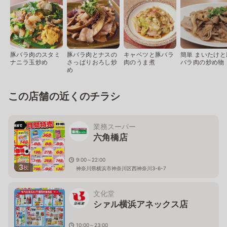
豚バラ肉のスタミ
豚バラ肉とナスの
キャベツと豚バラ
簡単 まいたけと
ナニラ玉炒め
さっぱりおろし炒
肉のうま煮
バラ肉の炒め物
め
この店舗の近くのチラシ
業務スーパー
六角橋店
9:00～22:00
3
枚
神奈川県横浜市神奈川区西神奈川3-6-7
文化堂
シァル横浜アネックス店
10:00～23:00