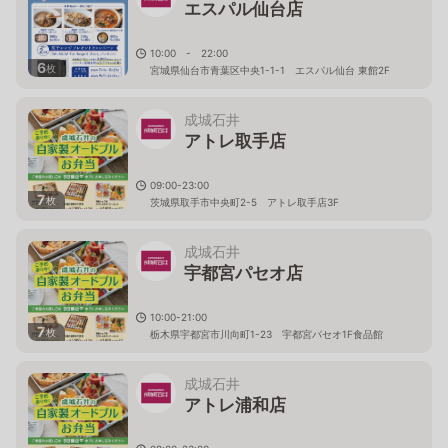
エスパル仙台店
10:00 - 22:00
6
枚
宮城県仙台市青葉区中央1-1-1 エスパル仙台 東館2F
成城石井
アトレ取手店
09:00-23:00
7
枚
茨城県取手市中央町2-5 アトレ取手店3F
成城石井
宇都宮パセオ店
10:00-21:00
7
枚
栃木県宇都宮市川向町1-23 宇都宮パセオ1F食品館
成城石井
アトレ浦和店