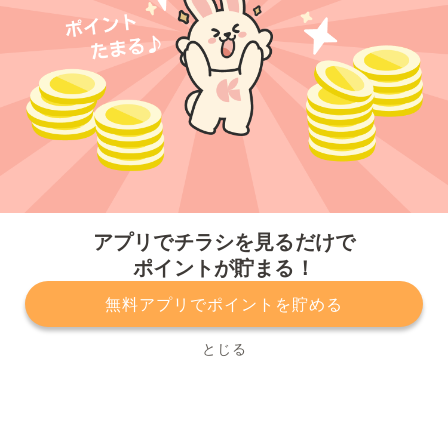
今すぐアプリをダウンロードする
アプリでチラシを見るだけで
ポイントが貯まる！
無料アプリでポイントを貯める
プライバシーポリシー
利用規約
運営会社
サービスに関してのお問い合わせ
チラシ掲載をお考えの方
とじる
Copyright© Kurashiru, Inc. All Rights Reserved.