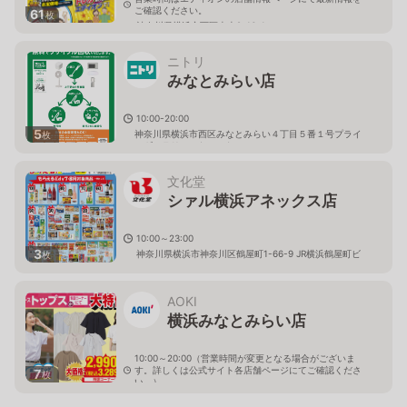
ご確認ください。
61
枚
神奈川県横浜市西区南幸2-16-1
ニトリ
みなとみらい店
10:00-20:00
5
神奈川県横浜市西区みなとみらい４丁目５番１号プライ
枚
ムギャラリーみなとみらい２Ｆ
文化堂
シァル横浜アネックス店
10:00～23:00
3
神奈川県横浜市神奈川区鶴屋町1-66-9 JR横浜鶴屋町ビ
枚
ル
AOKI
横浜みなとみらい店
10:00～20:00（営業時間が変更となる場合がございま
す。詳しくは公式サイト各店舗ページにてご確認くださ
7
枚
い。）
神奈川県横浜市西区みなとみらい4-5-1