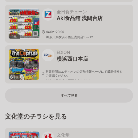
全日食チェーン
Aki食品館 浅間台店
9:30〜20:00
1
枚
神奈川県横浜市西区浅間台15－12
EDION
横浜西口本店
営業時間はエディオンの店舗情報ページにて最新情報を
ご確認ください。
61
枚
神奈川県横浜市西区南幸2-16-1
すべて見る
文化堂のチラシを見る
文化堂