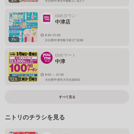
大分県中津市中殿町3丁目2-1
ゆめタウン
中津店
9:30-21:00
7
枚
大分県中津市蛭子町3丁目99
ゆめマート
中津
9:00 ～ 21:00
12
枚
大分県中津市大字永添603
すべて見る
ニトリのチラシを見る