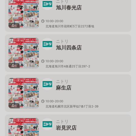
ニトリ
旭川春光店
10:00-20:00
4
枚
北海道旭川市花咲町5丁目2272番地
ニトリ
旭川四条店
10:00-20:00
4
枚
北海道旭川市4条通25丁目297-2
ニトリ
麻生店
10:00-20:00
4
枚
北海道札幌市北区新琴似7条1丁目2-39
ニトリ
岩見沢店