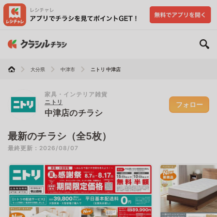
大分県
中津市
ニトリ 中津店
家具・インテリア雑貨
ニトリ
フォロー
中津店のチラシ
最新のチラシ（全5枚）
最終更新：2026/08/07