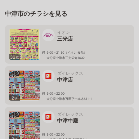
中津市のチラシを見る
イオン
三光店
9:00～21:30（イオン 食品）
32
枚
大分県中津市三光佐知1032
ダイレックス
中津店
9:00～22:00
2
枚
大分県中津市万田字一本木611-1
ダイレックス
中津中殿
9:00～22:00
2
枚