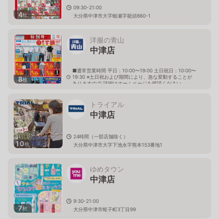
09:30-21:00
4
枚
大分県中津市大字蛎瀬字龍頭860-1
洋服の青山
中津店
■通常営業時間 平日：10:00〜19:00 土日祝日：10:00〜
19:30 ※土日祝および期間により、急な変動することが
8
枚
ありますので 詳細はホームページを確認ください
大分県中津市下池永117番地の1
トライアル
中津店
24時間（一部店舗除く）
10
枚
大分県中津市大字下池永字熊本153番地1
ゆめタウン
中津店
9:30-21:00
7
枚
大分県中津市蛭子町3丁目99