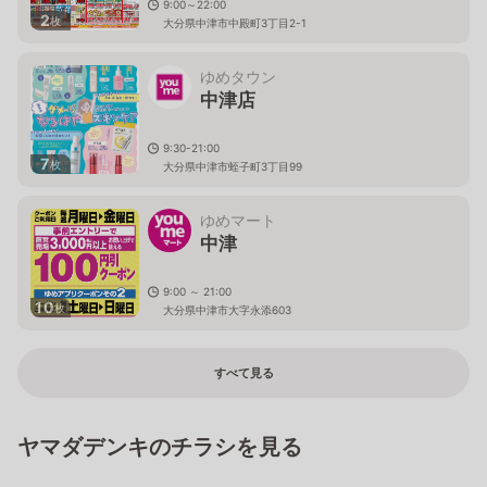
9:00～22:00
2
枚
大分県中津市中殿町3丁目2-1
ゆめタウン
中津店
9:30-21:00
7
枚
大分県中津市蛭子町3丁目99
ゆめマート
中津
9:00 ～ 21:00
10
枚
大分県中津市大字永添603
すべて見る
ヤマダデンキのチラシを見る