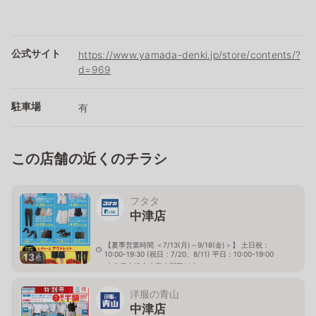
公式サイト
https://www.yamada-denki.jp/store/contents/?
d=969
駐車場
有
この店舗の近くのチラシ
フタタ
中津店
【夏季営業時間 ＜7/13(月)～9/18(金)＞】 土日祝：
10:00-19:30 (祝日：7/20、8/11) 平日：10:00-19:00
13
枚
大分県中津市大字大新田285-1
洋服の青山
中津店