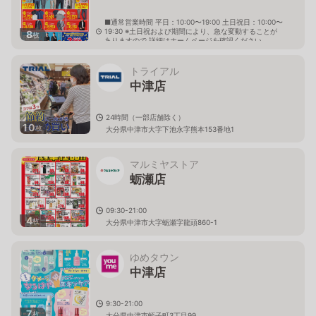
■通常営業時間 平日：10:00〜19:00 土日祝日：10:00〜
19:30 ※土日祝および期間により、急な変動することが
8
枚
ありますので 詳細はホームページを確認ください
大分県中津市下池永117番地の1
トライアル
中津店
24時間（一部店舗除く）
10
枚
大分県中津市大字下池永字熊本153番地1
マルミヤストア
蛎瀬店
09:30-21:00
4
枚
大分県中津市大字蛎瀬字龍頭860-1
ゆめタウン
中津店
9:30-21:00
7
枚
大分県中津市蛭子町3丁目99