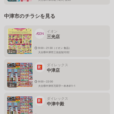
中津市のチラシを見る
イオン
三光店
9:00～21:30（イオン 食品）
32
枚
大分県中津市三光佐知1032
ダイレックス
中津店
9:00～22:00
2
枚
大分県中津市万田字一本木611-1
ダイレックス
中津中殿