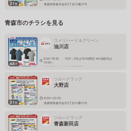
21
枚
青森県青森市金沢3丁目12番21号
青森市のチラシを見る
コメリハード＆グリーン
油川店
9:00-19:30 10月～3月は19:00閉店 ※灯油販売は
10:00～
44
枚
青森県青森市大字油川字岡田35-1
ツルハドラッグ
大野店
8:00〜22:00
21
枚
青森県青森市金沢3丁目12番21号
ツルハドラッグ
青森新田店