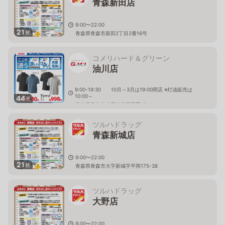
青森新田店
9:00〜22:00
21
枚
青森県青森市新田2丁目2番16号
コメリハード＆グリーン
油川店
9:00-19:30 10月～3月は19:00閉店 ※灯油販売は
10:00～
44
枚
青森県青森市大字油川字岡田35-1
ツルハドラッグ
青森新城店
9:00〜22:00
21
枚
青森県青森市大字新城字平岡175-38
ツルハドラッグ
大野店
8:00〜22:00