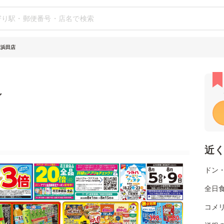
森浜田店
シ
近
ドン
全日
コメ