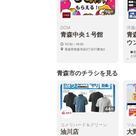
10
枚
DCM
洋服
青森中央１号館
青
ウ
10:30～19:00
青森県青森市緑3丁目11番地3
■通
土日
よ
が
を
青森市のチラシを見る
青森
ー
44
枚
コメリハード＆グリーン
ツル
油川店
大