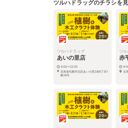
ツルハドラッグのチラシを
20
枚
ツルハドラッグ
ツル
あいの里店
赤
9:00〜22:00
9:
北海道札幌市北区あいの里2条6丁目1
北
番28号
20
枚