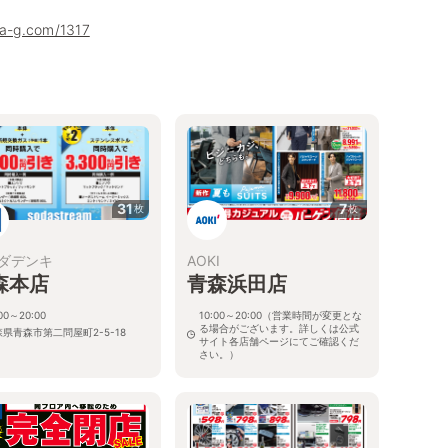
ha-g.com/1317
31
7
枚
枚
ダデンキ
AOKI
森本店
青森浜田店
:00～20:00
10:00～20:00（営業時間が変更とな
る場合がございます。詳しくは公式
県青森市第二問屋町2-5-18
サイト各店舗ページにてご確認くだ
さい。）
青森県青森市浜田字玉川208-26