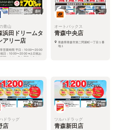
8
3
枚
枚
の青山
オートバックス
森浜田ドリームタ
青森中央店
ンアリー店
青森県青森市第二問屋町一丁目１番
地１
常営業時間 平日：10:00〜20:00
祝日：10:00〜20:00 ※土日祝お
び期間により、急な変動すること
ありますので 詳細はホームページ
確認ください
県青森市浜田三丁目1番1 ドリ
ムタウンＡＬｉ内
21
21
枚
枚
ハドラッグ
ツルハドラッグ
野店
青森新田店