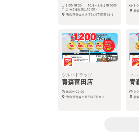
9:00-19:30 10月～3月は19:00閉
8:
店 ※灯油販売は10:00～
青
青森県青森市大字油川字岡田35-1
21
枚
ツルハドラッグ
ツル
青森富田店
青
9:00〜22:00
9:
青森県青森市富田3丁目9-1
青