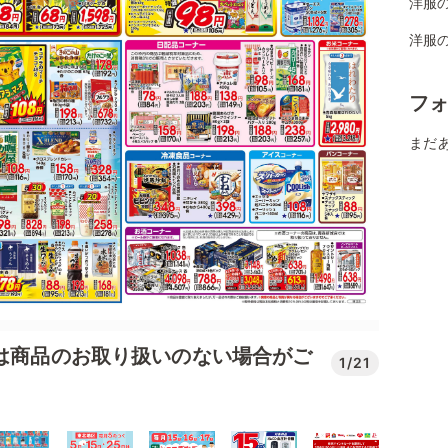
洋服
洋服
フ
まだ
では商品のお取り扱いのない場合がご
1/21