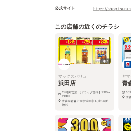
公式サイト
https://shop.tsuru
この店舗の近くのチラシ
4
枚
マックスバリュ
ヤマ
浜田店
青
24時間営業 【ドラッグ売場】9:00～
10
21:00
青森
青森県青森市大字浜田字玉川196番
地10