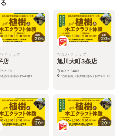
見る
20
20
枚
枚
ハドラッグ
ツルハドラッグ
平店
旭川大町3条店
00〜21:00
9:00〜24:00
海道赤平市字赤平540番1
北海道旭川市大町3条5丁目2397-18
20
20
枚
枚