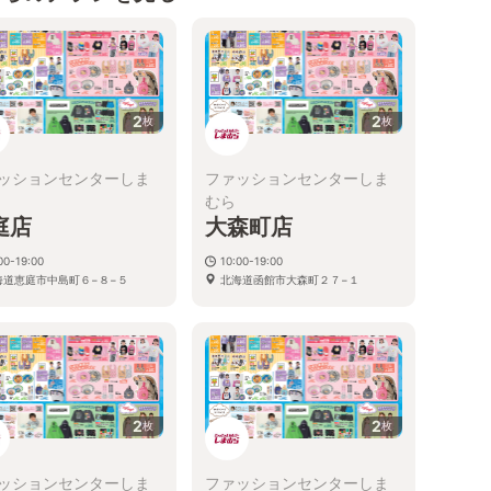
2
2
枚
枚
ッションセンターしま
ファッションセンターしま
むら
庭店
大森町店
00-19:00
10:00-19:00
海道恵庭市中島町６−８−５
北海道函館市大森町２７−１
2
2
枚
枚
ッションセンターしま
ファッションセンターしま