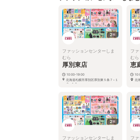
2
枚
ファッションセンターしま
ファ
むら
むら
厚別東店
恵
10:00-19:00
10:
北海道札幌市厚別区厚別東５条７−１
北
２−１０
2
枚
ファッションセンターしま
ファ