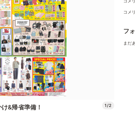
コメ
コメ
フ
まだ
1/2
かけ&帰省準備！