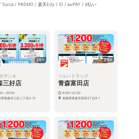
/ Suica / PASMO / 楽天Edy / iD / auPAY / d払い
26
20
枚
枚
ダデンキ
ツルハドラッグ
森三好店
青森富田店
:00～20:00
9:00〜22:00
森県青森市三好二丁目2-31
青森県青森市富田3丁目9-1