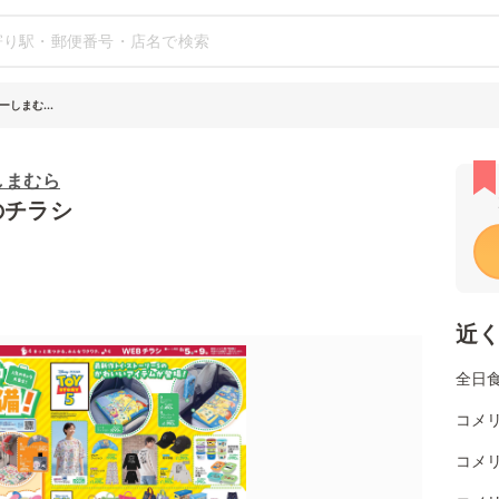
しまむ...
しまむら
のチラシ
近
全日
コメ
コメ