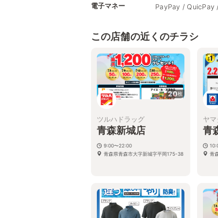
電子マネー
PayPay / QuicPay 
この店舗の近くのチラシ
20
枚
ツルハドラッグ
ヤマ
青森新城店
青
9:00〜22:00
10
青森県青森市大字新城字平岡175-38
青