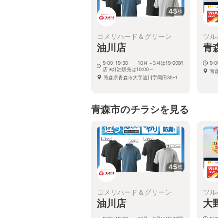
45
枚
コメリハード＆グリーン
ツル
油川店
青
9:00-19:30 10月～3月は19:00閉
9:
店 ※灯油販売は10:00～
青
青森県青森市大字油川字岡田35-1
青森市のチラシを見る
45
枚
コメリハード＆グリーン
ツル
油川店
大