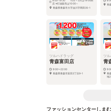
9:00-19:30 10月～3月は19:00閉
8:
店 ※灯油販売は10:00～
青
青森県青森市大字油川字岡田35-1
20
枚
ツルハドラッグ
ツル
青森富田店
青
9:00〜22:00
9:
青森県青森市富田3丁目9-1
青
地2
ファッションセンターしま