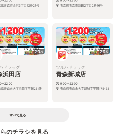
00〜22:00
9:00〜22:00
森県青森市金沢3丁目12番21号
青森県青森市新田2丁目2番16号
20
20
枚
枚
ハドラッグ
ツルハドラッグ
森浜田店
青森新城店
00〜22:00
9:00〜22:00
森県青森市大字浜田字玉川251番
青森県青森市大字新城字平岡175-38
すべて見る
むらのチラシを見る