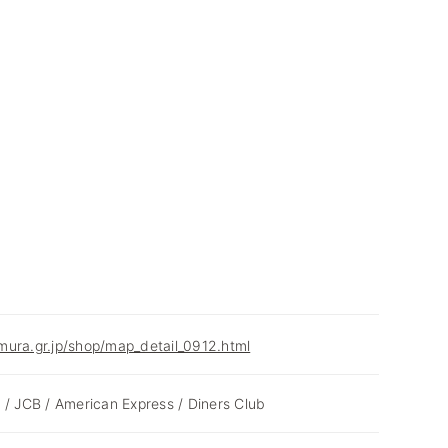
ura.gr.jp/shop/map_detail_0912.html
 / JCB / American Express / Diners Club