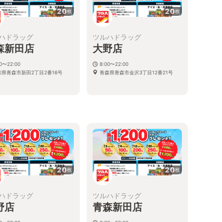
20
20
枚
枚
ハドラッグ
ツルハドラッグ
森新田店
大野店
00〜22:00
8:00〜22:00
森県青森市新田2丁目2番16号
青森県青森市金沢3丁目12番21号
20
20
枚
枚
ハドラッグ
ツルハドラッグ
野店
青森新田店