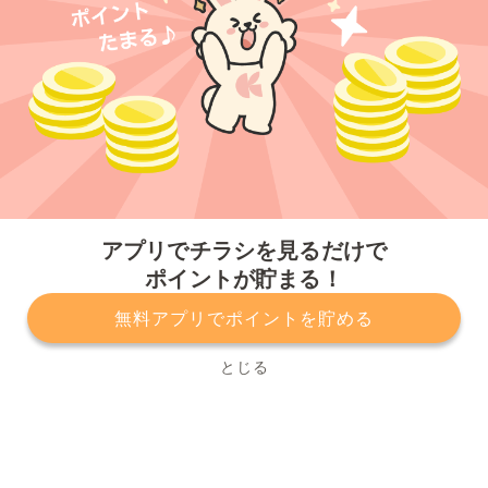
今すぐアプリをダウンロードする
アプリでチラシを見るだけで
ポイントが貯まる！
無料アプリでポイントを貯める
プライバシーポリシー
利用規約
運営会社
サービスに関してのお問い合わせ
チラシ掲載をお考えの方
とじる
Copyright© Kurashiru, Inc. All Rights Reserved.