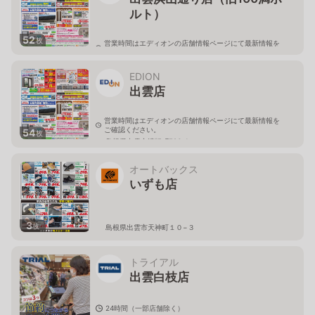
ルト）
52
枚
営業時間はエディオンの店舗情報ページにて最新情報を
ご確認ください。
島根県出雲市小山町468-4
EDION
出雲店
営業時間はエディオンの店舗情報ページにて最新情報を
ご確認ください。
54
枚
島根県出雲市渡橋町796-1
オートバックス
いずも店
3
枚
島根県出雲市天神町１０−３
トライアル
出雲白枝店
24時間（一部店舗除く）