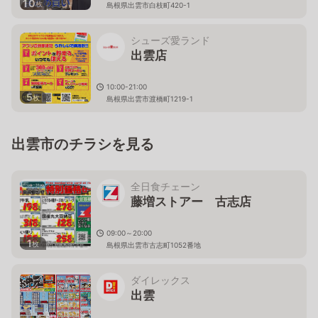
10
枚
島根県出雲市白枝町420-1
シューズ愛ランド
出雲店
10:00-21:00
5
枚
島根県出雲市渡橋町1219-1
出雲市のチラシを見る
全日食チェーン
藤増ストアー 古志店
09:00～20:00
1
枚
島根県出雲市古志町1052番地
ダイレックス
出雲