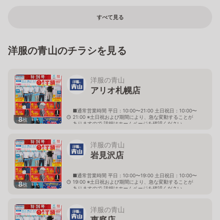
すべて見る
洋服の青山のチラシを見る
洋服の青山
アリオ札幌店
■通常営業時間 平日：10:00〜21:00 土日祝日：10:00〜
21:00 ※土日祝および期間により、急な変動することが
8
枚
ありますので 詳細はホームページを確認ください
北海道札幌市東区北七条東九丁目2番20号 アリオ札幌
３階
洋服の青山
岩見沢店
■通常営業時間 平日：10:00〜19:00 土日祝日：10:00〜
19:00 ※土日祝および期間により、急な変動することが
8
枚
ありますので 詳細はホームページを確認ください
北海道岩見沢市大和二条八丁目6番地
洋服の青山
恵庭店