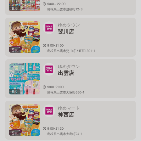
9:00～22:00
6
枚
島根県出雲市渡橋町12-3
ゆめタウン
斐川店
9:00-21:00
5
枚
島根県出雲市斐川町上直江1301-1
ゆめタウン
出雲店
9:00-21:00
9
枚
島根県出雲市大塚町650-1
ゆめマート
神西店
9:00-21:30
5
枚
島根県出雲市大島町24-1