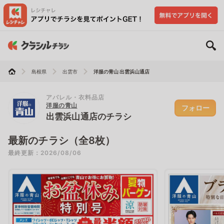
島根県
出雲市
洋服の青山 出雲浜山通店
アパレル・衣料品店
洋服の青山
フォロー
出雲浜山通店のチラシ
最新のチラシ（全8枚）
最終更新：2026/08/06