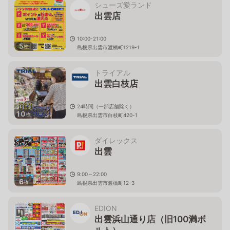
シューズ愛ランド
出雲店
10:00-21:00
5
枚
島根県出雲市渡橋町1219-1
トライアル
出雲白枝店
24時間（一部店舗除く）
10
枚
島根県出雲市白枝町420-1
ダイレックス
出雲
9:00～22:00
6
枚
島根県出雲市渡橋町12-3
EDION
出雲浜山通り店（旧100満ボ