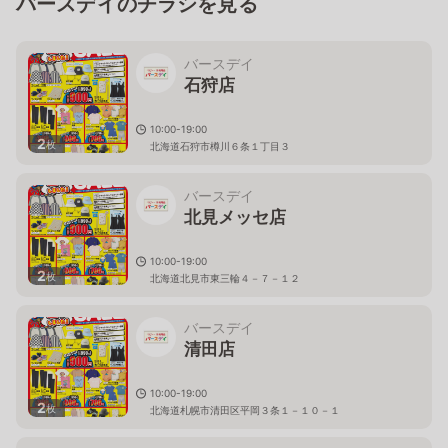
バースデイのチラシを見る
バースデイ
石狩店
10:00-19:00
2
枚
北海道石狩市樽川６条１丁目３
バースデイ
北見メッセ店
10:00-19:00
2
枚
北海道北見市東三輪４－７－１２
バースデイ
清田店
10:00-19:00
2
枚
北海道札幌市清田区平岡３条１－１０－１