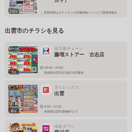
ルト）
50
枚
営業時間はエディオンの店舗情報ページにて最新情報を
ご確認ください。
島根県出雲市小山町468-4
出雲市のチラシを見る
全日食チェーン
藤増ストアー 古志店
09:00～20:00
1
枚
島根県出雲市古志町1052番地
ダイレックス
出雲
9:00～22:00
6
枚
島根県出雲市渡橋町12-3
ゆめタウン