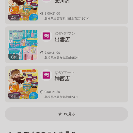
斐川店
9:00-21:00
4
枚
島根県出雲市斐川町上直江1301-1
ゆめタウン
出雲店
9:00-21:00
8
枚
島根県出雲市大塚町650-1
ゆめマート
神西店
9:00-21:30
4
枚
島根県出雲市大島町24-1
すべて見る