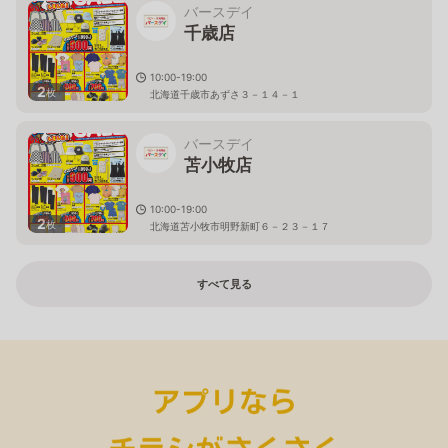
バースデイ
千歳店
10:00-19:00
2
枚
北海道千歳市あずさ３－１４－１
バースデイ
苫小牧店
10:00-19:00
2
枚
北海道苫小牧市明野新町６－２３－１７
すべて見る