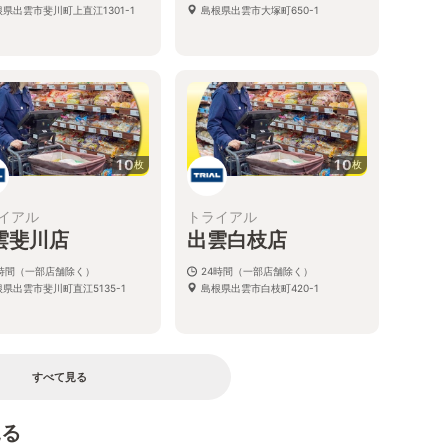
県出雲市斐川町上直江1301-1
島根県出雲市大塚町650-1
10
10
枚
枚
イアル
トライアル
雲斐川店
出雲白枝店
4時間（一部店舗除く）
24時間（一部店舗除く）
県出雲市斐川町直江5135-1
島根県出雲市白枝町420-1
すべて見る
見る