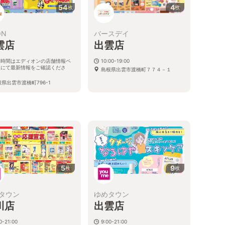
54
4
枚
枚
ON
バースデイ
雲店
出雲店
業時間はエディオンの店舗情報ペ
10:00-19:00
ジにて最新情報をご確認くださ
島根県出雲市渡橋町７７４－１
。
県出雲市渡橋町796-1
5
9
枚
枚
タウン
ゆめタウン
川店
出雲店
0-21:00
9:00-21:00