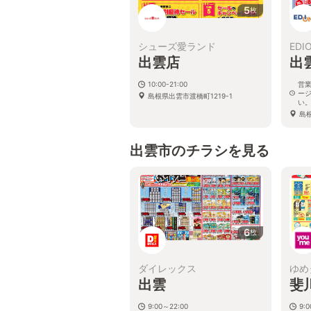
5
枚
シューズ愛ランド
EDI
出雲店
出
10:00-21:00
営
ー
島根県出雲市渡橋町1219-1
い
島根
出雲市のチラシを見る
6
枚
ダイレックス
ゆめ
出雲
斐
9:00～22:00
9:0