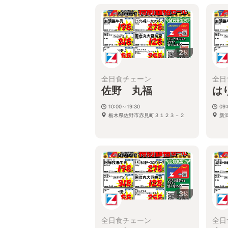
2
枚
全日食チェーン
全日
佐野 丸福
は
10:00～19:30
09
栃木県佐野市赤見町３１２３－２
新
3
枚
全日食チェーン
全日