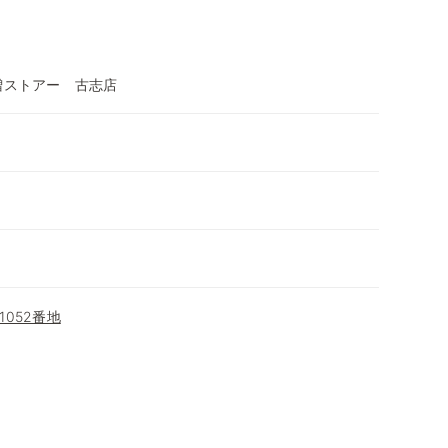
増ストアー 古志店
052番地