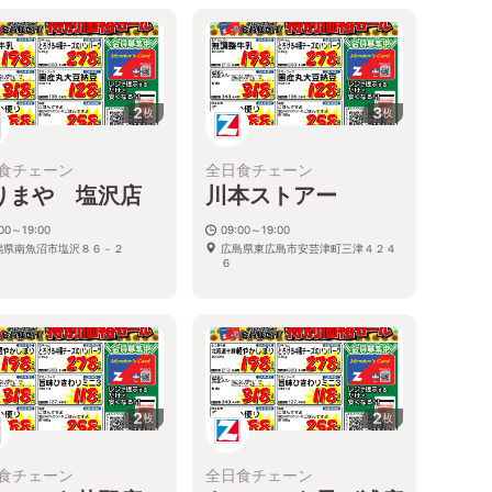
2
3
枚
枚
食チェーン
全日食チェーン
りまや 塩沢店
川本ストアー
:00～19:00
09:00～19:00
潟県南魚沼市塩沢８６－２
広島県東広島市安芸津町三津４２４
６
2
2
枚
枚
食チェーン
全日食チェーン