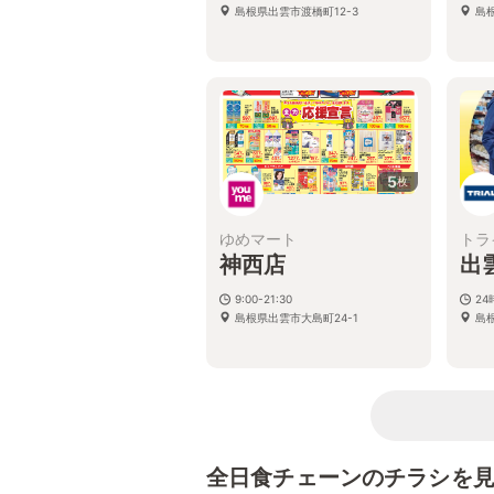
島根県出雲市渡橋町12-3
島根
5
枚
ゆめマート
トラ
神西店
出
9:00-21:30
2
島根県出雲市大島町24-1
島根
全日食チェーンのチラシを