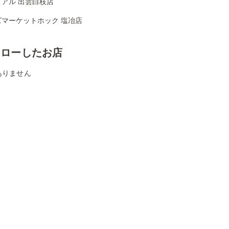
イアル 出雲白枝店
ズマーケットホック 塩冶店
ォローしたお店
ありません