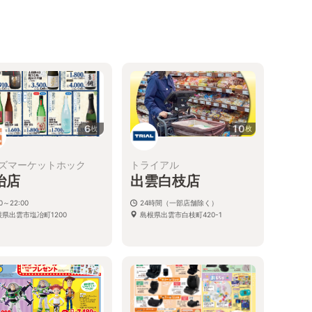
6
10
枚
枚
ズマーケットホック
トライアル
冶店
出雲白枝店
00～22:00
24時間（一部店舗除く）
根県出雲市塩冶町1200
島根県出雲市白枝町420-1