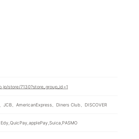
co.jp/store/7130?store_group_id=1
、JCB、AmericanExpress、Diners Club、DISCOVER
dy,QuicPay,applePay,Suica,PASMO