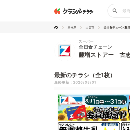
島根県
出雲市
全日食チェーン 藤増ス
スーパー
全日食チェーン
藤増ストアー 古
最新のチラシ（全1枚）
最終更新：2026/08/01