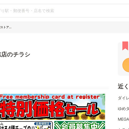
トア...
志店のチラシ
近
ダイレ
ゆめタ
MEG