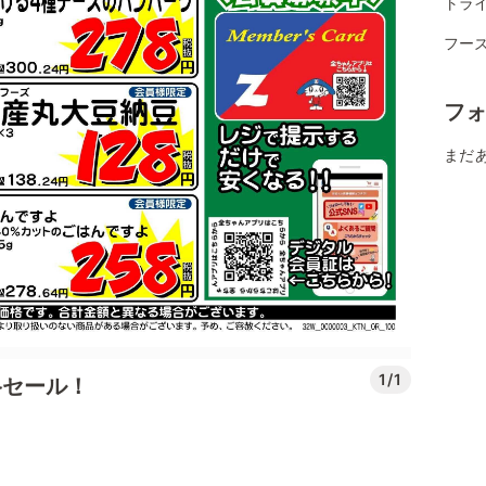
トラ
フー
フ
まだ
1/1
格セール！