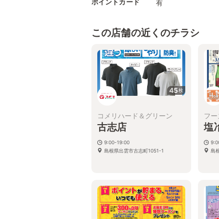
ポイントカード
有
この店舗の近くのチラシ
45
枚
コメリハード＆グリーン
フー
古志店
塩
9:00-19:00
9:
島根県出雲市古志町1051-1
島