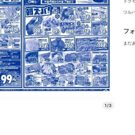
トラ
ツル
フ
まだ
1/3