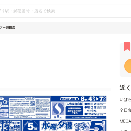
アー 勝田店
近
いば
全日
MEG