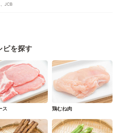
d、JCB
シピを探す
ース
鶏むね肉