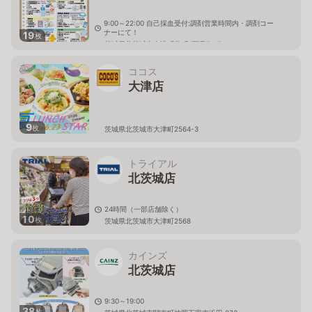
9:00～22:00 自己採血受付:調剤営業時間内・調剤コー
ナーにて！
19
枚
茨城県北茨城市大津町北町4丁目5-15-1
ココス
大津店
9
枚
茨城県北茨城市大津町2564-3
トライアル
北茨城店
24時間（一部店舗除く）
10
枚
茨城県北茨城市大津町2568
カインズ
北茨城店
9:30～19:00
38
枚