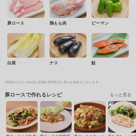
豚ロース
鶏もも肉
ピーマン
白菜
ナス
鮭
※明細されている内容は店舗の実売状況と異なる場合がございます。
豚ロースで作れるレシピ
もっと見る