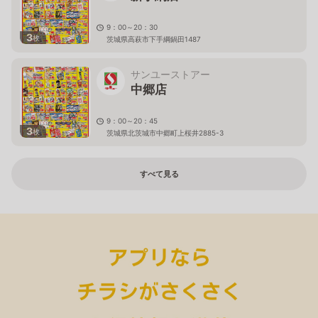
9：00～20：30
3
枚
茨城県高萩市下手綱鍋田1487
サンユーストアー
中郷店
9：00～20：45
3
枚
茨城県北茨城市中郷町上桜井2885-3
すべて見る