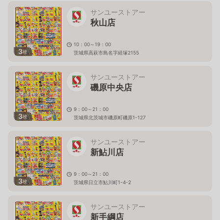
サンユーストアー
秋山店
10：00～19：00
3
枚
茨城県高萩市島名字経塚2155
サンユーストアー
磯原中央店
9：00～21：00
3
枚
茨城県北茨城市磯原町磯原1-127
サンユーストアー
新鮎川店
9：00～21：00
3
枚
茨城県日立市鮎川町1-4-2
サンユーストアー
新手綱店