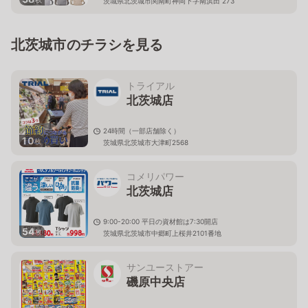
茨城県北茨城市関南町神岡下字南浜田 273
北茨城市のチラシを見る
トライアル
北茨城店
24時間（一部店舗除く）
10
枚
茨城県北茨城市大津町2568
コメリパワー
北茨城店
9:00-20:00 平日の資材館は7:30開店
54
枚
茨城県北茨城市中郷町上桜井2101番地
サンユーストアー
磯原中央店