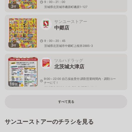
9：00～21：00
3
枚
茨城県北茨城市磯原町磯原1-127
サンユーストアー
中郷店
9：00～20：45
3
枚
茨城県北茨城市中郷町上桜井2885-3
ツルハドラッグ
北茨城大津店
9:00～22:00 自己採血受付:調剤営業時間内・調剤コー
ナーにて！
19
枚
茨城県北茨城市大津町北町4丁目5-15-1
すべて見る
サンユーストアーのチラシを見る