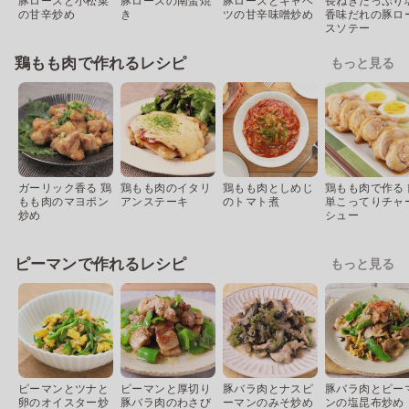
豚ロースと小松菜
豚ロースの南蛮焼
豚ロースとキャベ
長ねぎたっぷり
の甘辛炒め
き
ツの甘辛味噌炒め
香味だれの豚ロ
スソテー
鶏もも肉で作れるレシピ
もっと見る
ガーリック香る 鶏
鶏もも肉のイタリ
鶏もも肉としめじ
鶏もも肉で作る 
もも肉のマヨポン
アンステーキ
のトマト煮
単こってりチャ
炒め
シュー
ピーマンで作れるレシピ
もっと見る
ピーマンとツナと
ピーマンと厚切り
豚バラ肉とナスピ
豚バラ肉とピー
卵のオイスター炒
豚バラ肉のわさび
ーマンのみそ炒め
ンの塩昆布炒め