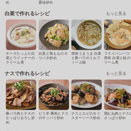
め
醤油炒め
白菜で作れるレシピ
もっと見る
チーズたっぷり白
白菜と鶏もものガ
簡単うまうま 白菜
フライパン一つ
菜とウインナーの
リバタ炒め
と豚バラのミルフ
簡単 白菜と鮭の
クリーム煮
ィーユ鍋
リーム煮
ナスで作れるレシピ
もっと見る
豚バラ肉とナスの
ピリ辛 豚肉とナス
ナスとエビのオイ
鶏むね肉とナス
さっぱりおろし炒
のサッパリ炒め
スターソース炒め
さっぱり炒め
め