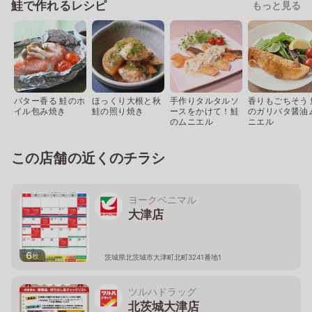
鮭で作れるレシピ
もっと見る
バター香る 鮭のホ
ほっくり大根と秋
手作りタルタルソ
香りもごちそう 
イル包み焼き
鮭の照り焼き
ースをかけて！鮭
のガリバタ醤油
のムニエル
ニエル
この店舗の近くのチラシ
ヨークベニマル
大津店
6
枚
茨城県北茨城市大津町北町3241番地1
ツルハドラッグ
北茨城大津店