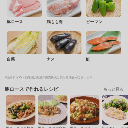
豚ロース
鶏もも肉
ピーマン
白菜
ナス
鮭
※明細されている内容は店舗の実売状況と異なる場合がございます。
豚ロースで作れるレシピ
もっと見る