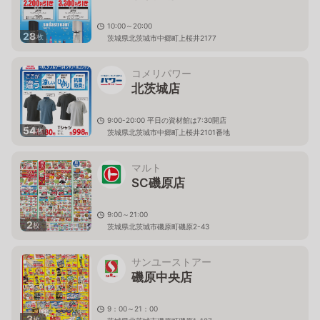
10:00～20:00
28
枚
茨城県北茨城市中郷町上桜井2177
コメリパワー
北茨城店
9:00-20:00 平日の資材館は7:30開店
54
枚
茨城県北茨城市中郷町上桜井2101番地
マルト
SC磯原店
9:00～21:00
2
枚
茨城県北茨城市磯原町磯原2-43
サンユーストアー
磯原中央店
9：00～21：00
3
枚