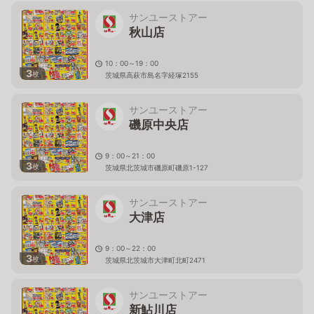
サンユーストアー
秋山店
10：00～19：00
3
枚
茨城県高萩市島名字経塚2155
サンユーストアー
磯原中央店
9：00～21：00
3
枚
茨城県北茨城市磯原町磯原1-127
サンユーストアー
大津店
9：00～22：00
3
枚
茨城県北茨城市大津町北町2471
サンユーストアー
新鮎川店