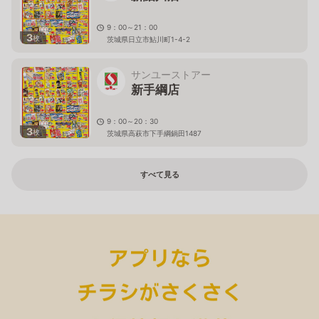
9：00～21：00
3
枚
茨城県日立市鮎川町1-4-2
サンユーストアー
新手綱店
9：00～20：30
3
枚
茨城県高萩市下手綱鍋田1487
すべて見る