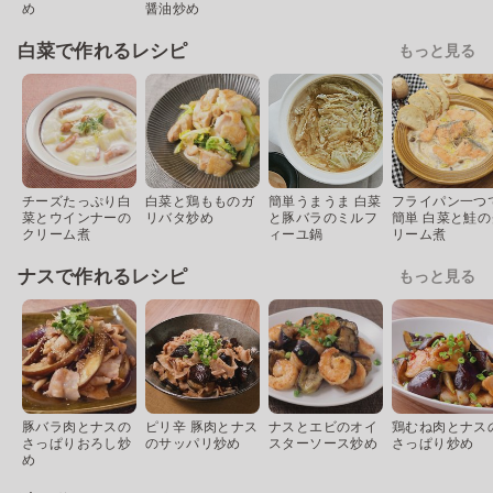
め
醤油炒め
白菜で作れるレシピ
もっと見る
チーズたっぷり白
白菜と鶏もものガ
簡単うまうま 白菜
フライパン一つ
菜とウインナーの
リバタ炒め
と豚バラのミルフ
簡単 白菜と鮭の
クリーム煮
ィーユ鍋
リーム煮
ナスで作れるレシピ
もっと見る
豚バラ肉とナスの
ピリ辛 豚肉とナス
ナスとエビのオイ
鶏むね肉とナス
さっぱりおろし炒
のサッパリ炒め
スターソース炒め
さっぱり炒め
め