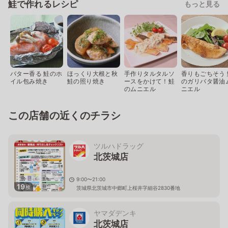
鮭で作れるレシピ
もっと見る
バター香る 鮭のホ
ほっくり大根と秋
手作りタルタルソ
香りもごちそう 
イル包み焼き
鮭の照り焼き
ースをかけて！鮭
のガリバタ醤油
のムニエル
ニエル
この店舗の近くのチラシ
ツルハドラッグ
北茨城店
9:00〜21:00
19
枚
茨城県北茨城市中郷町上桜井字細谷2830番地
ヤマダデンキ
北茨城店