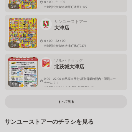
9：00～21：00
3
枚
茨城県北茨城市磯原町磯原1-127
サンユーストアー
大津店
9：00～22：00
3
枚
茨城県北茨城市大津町北町2471
ツルハドラッグ
北茨城大津店
9:00～22:00 自己採血受付:調剤営業時間内・調剤コー
ナーにて！
19
枚
茨城県北茨城市大津町北町4丁目5-15-1
すべて見る
サンユーストアーのチラシを見る