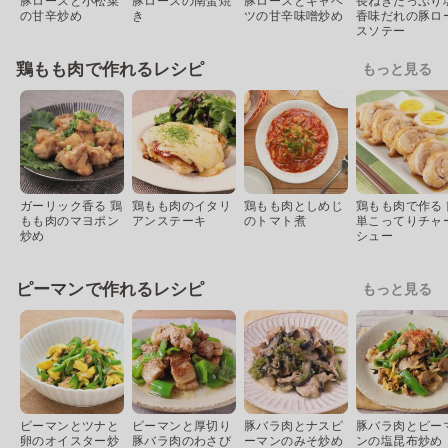
豚ロースと小松菜
豚ロースの南蛮焼
豚ロースとキャベ
長ねぎたっぷり
の甘辛炒め
き
ツの甘辛味噌炒め
香味だれの豚ロ
スソテー
鶏もも肉で作れるレシピ
もっと見る
ガーリック香る 鶏
鶏もも肉のイタリ
鶏もも肉としめじ
鶏もも肉で作る 
もも肉のマヨポン
アンステーキ
のトマト煮
単こってりチャ
炒め
シュー
ピーマンで作れるレシピ
もっと見る
ピーマンとツナと
ピーマンと厚切り
豚バラ肉とナスピ
豚バラ肉とピー
卵のオイスター炒
豚バラ肉のわさび
ーマンのみそ炒め
ンの塩昆布炒め