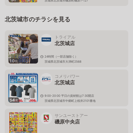
茨城県北茨城市磯原町磯原1-127
北茨城市のチラシを見る
トライアル
北茨城店
24時間（一部店舗除く）
10
枚
茨城県北茨城市大津町2568
コメリパワー
北茨城店
9:00-20:00 平日の資材館は7:30開店
54
枚
茨城県北茨城市中郷町上桜井2101番地
サンユーストアー
磯原中央店