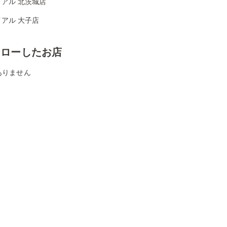
アル 北茨城店
アル 大子店
ォローしたお店
ありません