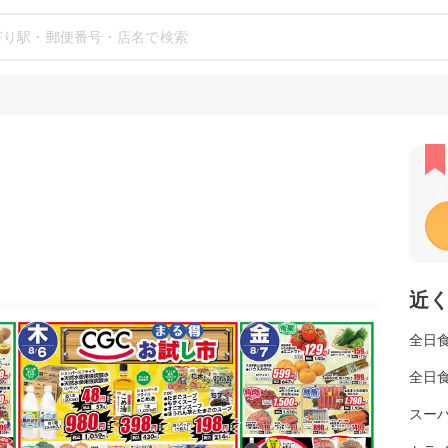
近
全日
全日
スー