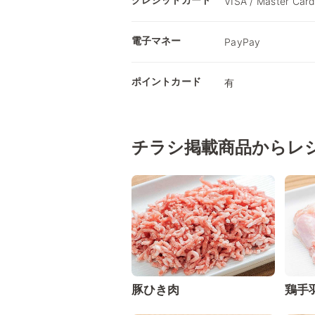
VISA / Master Card
電子マネー
PayPay
ポイントカード
有
チラシ掲載商品からレ
豚ひき肉
鶏手