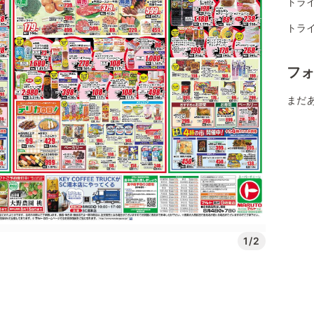
トライ
トライ
フ
まだ
1/2