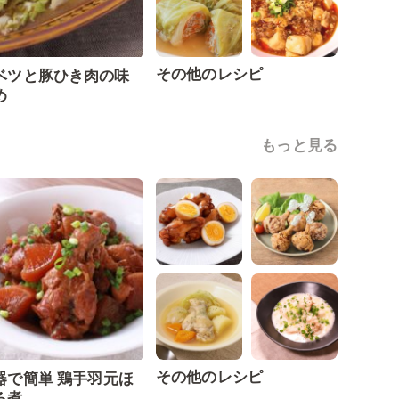
その他のレシピ
ベツと豚ひき肉の味
め
もっと見る
その他のレシピ
器で簡単 鶏手羽元ほ
ろ煮