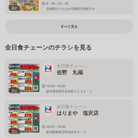
9：30～22：00
3
枚
茨城県ひたちなか市勝田中原町3-4
すべて見る
全日食チェーンのチラシを見る
全日食チェーン
佐野 丸福
10:00～19:30
2
枚
栃木県佐野市赤見町３１２３－２
全日食チェーン
はりまや 塩沢店
09:00～19:00
2
枚
新潟県南魚沼市塩沢８６－２