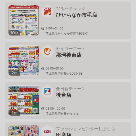
ツルハドラッグ
ひたちなか市毛店
9:00〜24:00
19
枚
茨城県ひたちなか市市毛953-7
セイコーマート
那珂後台店
06:00-00:00
2
枚
茨城県那珂市後台3094-14
全日食チェーン
後台店
08:00～20:00
1
枚
茨城県那珂市後台６８１
ファッションセンターしまむら
田彦店