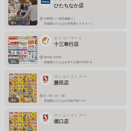
ひたちなか店
24時間（一部店舗除く）
8
枚
茨城県ひたちなか市高場１５０３−１
セイコーマート
十三奉行店
06:00-23:00
2
枚
茨城県ひたちなか市十三奉行1925-8
サンユーストアー
勝田店
9：00～21：00
3
枚
茨城県ひたちなか市松戸町1-4-1
サンユーストアー
堀口店