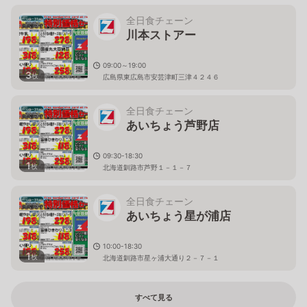
全日食チェーン
川本ストアー
09:00～19:00
3
枚
広島県東広島市安芸津町三津４２４６
全日食チェーン
あいちょう芦野店
09:30-18:30
1
枚
北海道釧路市芦野１－１－７
全日食チェーン
あいちょう星が浦店
10:00-18:30
1
枚
北海道釧路市星ヶ浦大通り２－７－１
すべて見る