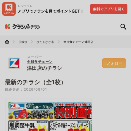
茨城県
ひたちなか市
全日食チェーン 津田店
スーパー
全日食チェーン
フォロー
津田店のチラシ
最新のチラシ（全1枚）
最終更新：2026/08/01