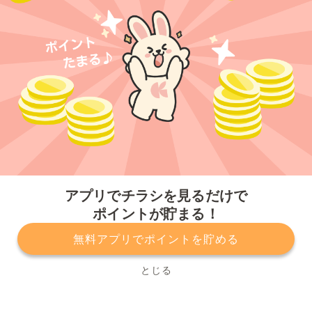
今すぐアプリをダウンロードする
アプリでチラシを見るだけで
ポイントが貯まる！
無料アプリでポイントを貯める
プライバシーポリシー
利用規約
運営会社
サービスに関してのお問い合わせ
チラシ掲載をお考えの方
とじる
Copyright© Kurashiru, Inc. All Rights Reserved.