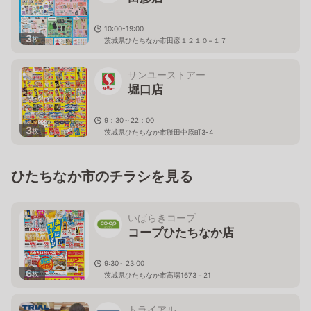
10:00-19:00
3
枚
茨城県ひたちなか市田彦１２１０−１７
サンユーストアー
堀口店
9：30～22：00
3
枚
茨城県ひたちなか市勝田中原町3-4
ひたちなか市のチラシを見る
いばらきコープ
コープひたちなか店
9:30～23:00
6
枚
茨城県ひたちなか市高場1673－21
トライアル