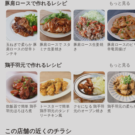
豚肩ロースで作れるレシピ
もっと見る
玉ねぎで柔らか 豚
豚肩ロースで スタ
豚肩ロース生姜焼
豚肩ロースのピ
肩ロースの甘辛ト
ミナ生姜焼き
き
辛竜田揚げ
ンテキ
鶏手羽元で作れるレシピ
もっと見る
炊飯器で簡単 鶏手
トースターで簡単
クセになる 鶏手羽
鶏手羽元の柔ら
羽元ほろほろ煮
鶏手羽元のタンド
元のオーブン焼き
煮
リーチキン風
この店舗の近くのチラシ