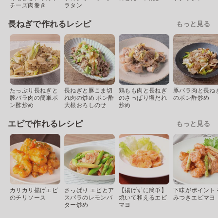
チーズ肉巻き
ラタン
長ねぎで作れるレシピ
もっと見る
たっぷり長ねぎと
長ねぎと豚こま切
鶏もも肉と長ねぎ
豚バラ肉と長ね
豚バラ肉の簡単ポ
れ肉の炒め ポン酢
のさっぱり塩だれ
のポン酢炒め
ン酢炒め
大根おろしのせ
炒め
エビで作れるレシピ
もっと見る
カリカリ揚げエビ
さっぱり エビとア
【揚げずに簡単】
下味がポイント 
のチリソース
スパラのレモンバ
焼いて和えるエビ
みつきエビマヨ
ター炒め
マヨ