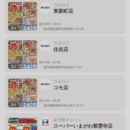
ウオロク
東新町店
9:00～22:00
2
枚
新潟県新発田市東新町4-21-24
ウオロク
住吉店
9:00～22:00
2
枚
新潟県新発田市住吉町4-1-21
ウオロク
コモ店
9:00～24:00
2
枚
新潟県新発田市舟入町3-12-11
全日食チェーン
スーパーいまがわ紫雲寺店