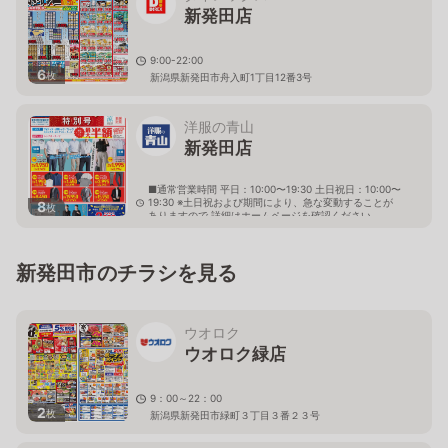
新発田店
9:00-22:00
6
枚
新潟県新発田市舟入町1丁目12番3号
洋服の青山
新発田店
■通常営業時間 平日：10:00〜19:30 土日祝日：10:00〜
19:30 ※土日祝および期間により、急な変動することが
8
枚
ありますので 詳細はホームページを確認ください
新潟県新発田市住吉町四丁目21番7号
新発田市のチラシを見る
ウオロク
ウオロク緑店
9：00～22：00
2
枚
新潟県新発田市緑町３丁目３番２３号