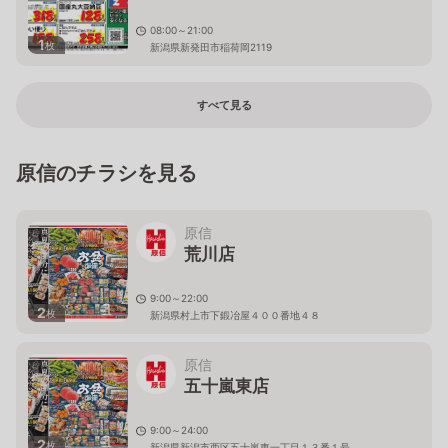
08:00～21:00
1
枚
新潟県新発田市稲荷岡2119
すべて見る
原信のチラシを見る
原信
荒川店
9:00～22:00
2
枚
新潟県村上市下鍛冶屋４００番地４８
原信
五十嵐東店
9:00～24:00
2
枚
新潟県新潟市西区五十嵐東一丁目１３番１号