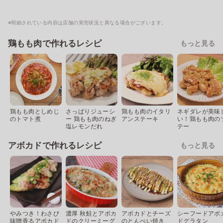
※明細されている内容は店舗の実売状況と異なる場合がございます。
鶏もも肉で作れるレシピ
もっと見る
鶏もも肉としめじ
さっぱりジューシ
鶏もも肉のイタリ
ネギダレが美味
のトマト煮
ー 鶏もも肉のねぎ
アンステーキ
い！鶏もも肉の
塩レモンだれ
テー
アボカドで作れるレシピ
もっと見る
やみつき！わさび
濃厚 秋鮭とアボカ
アボカドとチーズ
シーフードアボ
味噌香るアボカド
ドのクリーミーグ
のとんぺい焼き
ドグラタン