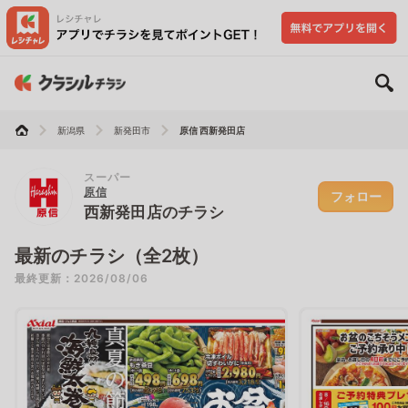
新潟県
新発田市
原信 西新発田店
スーパー
原信
フォロー
西新発田店のチラシ
最新のチラシ（全2枚）
最終更新：2026/08/06