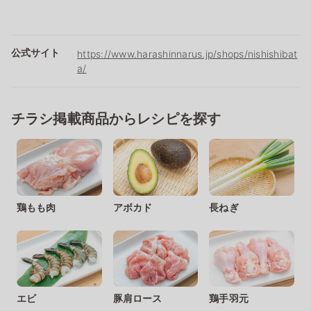
公式サイト
https://www.harashinnarus.jp/shops/nishishibat
a/
チラシ掲載商品からレシピを探す
鶏もも肉
アボカド
長ねぎ
エビ
豚肩ロース
鶏手羽元