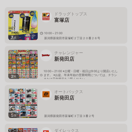
ドラッグトップス
富塚店
10:00～21:00
7
枚
新潟県新発田市富塚町２丁目２０番２６号
チャレンジャー
新発田店
10:00～21:00 ※土曜・日曜・祝日は9:00より開店いたし
ます。 ※お盆、年末年始の営業時間については、チラシ
2
枚
または店内掲示をご覧ください。
新潟県新発田市富塚町三丁目13番14号
オートバックス
新発田店
5
枚
新潟県新発田市富塚町３丁目３番２号
ダイレックス