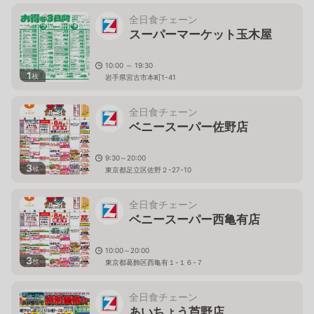
全日食チェーン
スーパーマーケット玉木屋
10:00 ～ 19:30
1
枚
岩手県宮古市本町1-41
全日食チェーン
ベニースーパー佐野店
9:30～20:00
3
枚
東京都足立区佐野２-27-10
全日食チェーン
ベニースーパー西亀有店
10:00～20:00
3
枚
東京都葛飾区西亀有１-１６-７
全日食チェーン
あいちょう芦野店