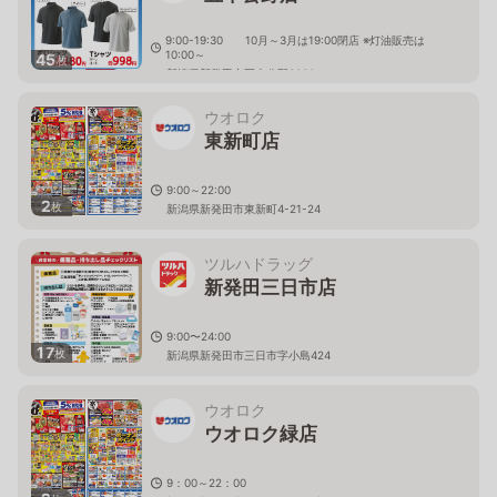
9:00-19:30 10月～3月は19:00閉店 ※灯油販売は
10:00～
45
枚
新潟県新発田市五十公野6960
ウオロク
東新町店
9:00～22:00
2
枚
新潟県新発田市東新町4-21-24
ツルハドラッグ
新発田三日市店
9:00〜24:00
17
枚
新潟県新発田市三日市字小島424
ウオロク
ウオロク緑店
9：00～22：00