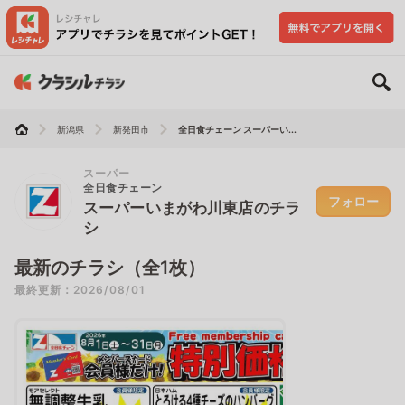
新潟県
新発田市
全日食チェーン スーパーい...
スーパー
全日食チェーン
フォロー
スーパーいまがわ川東店のチラ
シ
最新のチラシ（全1枚）
最終更新：2026/08/01