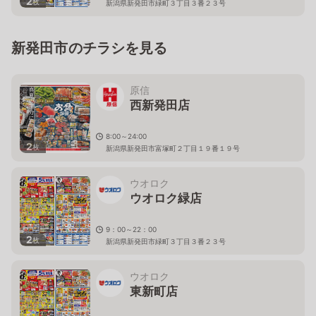
2
枚
新潟県新発田市緑町３丁目３番２３号
新発田市のチラシを見る
原信
西新発田店
8:00～24:00
2
枚
新潟県新発田市富塚町２丁目１９番１９号
ウオロク
ウオロク緑店
9：00～22：00
2
枚
新潟県新発田市緑町３丁目３番２３号
ウオロク
東新町店