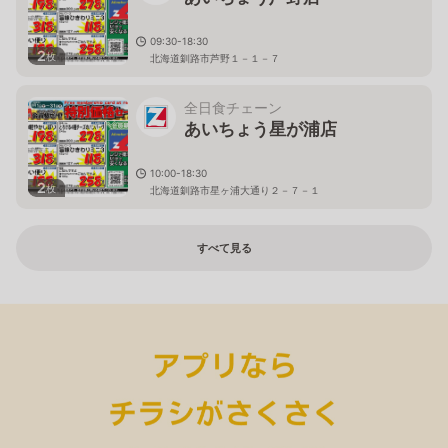
09:30-18:30
2
枚
北海道釧路市芦野１－１－７
全日食チェーン
あいちょう星が浦店
10:00-18:30
2
枚
北海道釧路市星ヶ浦大通り２－７－１
すべて見る