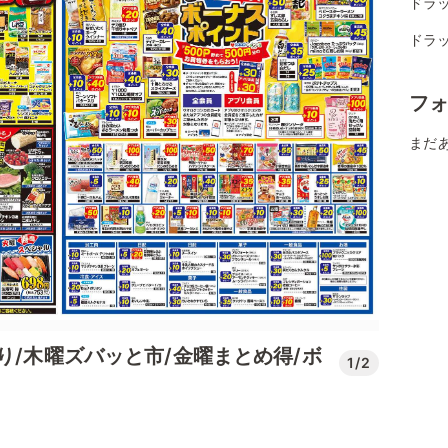
ドラ
ドラ
フ
まだ
り/木曜ズバッと市/金曜まとめ得/ボ
1/2