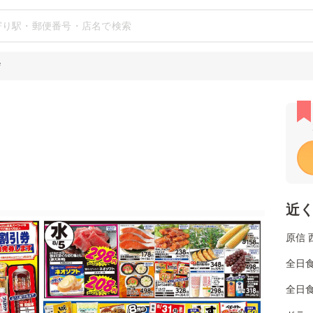
店
近
原信 
全日
全日