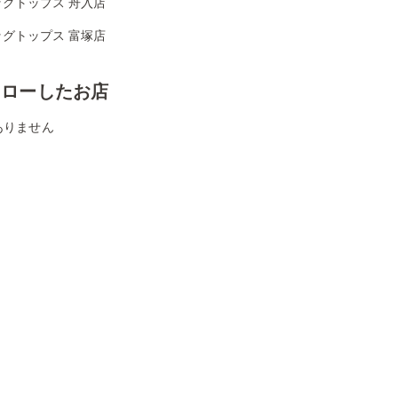
ッグトップス 舟入店
ッグトップス 富塚店
ォローしたお店
ありません