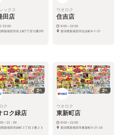
レックス
ウオロク
発田店
住吉店
0-22:00
9:00～22:00
潟県新発田市舟入町1丁目12番3号
新潟県新発田市住吉町4-1-21
2
2
枚
枚
ロク
ウオロク
オロク緑店
東新町店
00～22：00
9:00～22:00
潟県新発田市緑町３丁目３番２３
新潟県新発田市東新町4-21-24