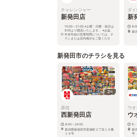
チャレンジャー
ダイ
新発田店
新
10:00～21:00 ※土曜・日曜・祝日は
9:0
9:00より開店いたします。 ※お盆、
新
年末年始の営業時間については、チ
ラシまたは店内掲示をご覧くださ
い。
新潟県新発田市富塚町三丁目13番14
号
新発田市のチラシを見る
2
枚
原信
ウオ
西新発田店
ウ
8:00～24:00
9：
新潟県新発田市富塚町２丁目１９番
新
１９号
号