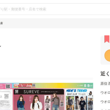
田店
シ
近
原信 
ウオ
ウオロ