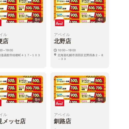
5
4
枚
枚
イル
アベイル
梗店
北野店
00～19:00
10:00～19:00
海道函館市桔梗町４１７−１０３
北海道札幌市清田区北野四条２－８
－３３
5
5
枚
枚
イル
アベイル
見メッセ店
釧路店