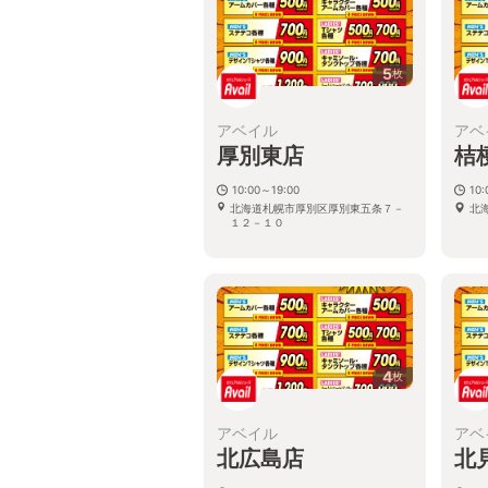
5
枚
アベイル
アベ
厚別東店
桔
10:00～19:00
10:
北海道札幌市厚別区厚別東五条７－
北
１２－１０
4
枚
アベイル
アベ
北広島店
北