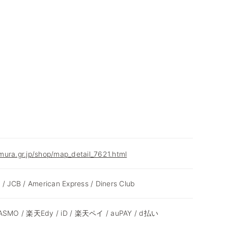
ura.gr.jp/shop/map_detail_7621.html
 / JCB / American Express / Diners Club
 PASMO / 楽天Edy / iD / 楽天ペイ / auPAY / d払い