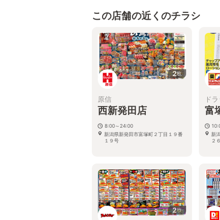
この店舗の近くのチラシ
2
枚
原信
ドラ
西新発田店
富
8:00～24:00
10:
新潟県新発田市富塚町２丁目１９番
新
１９号
２
2
枚