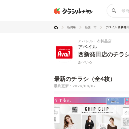
新潟県
新発田市
アベイル 西新発
アパレル・衣料品店
アベイル
西新発田店のチラ
あべいる
最新のチラシ（全4枚）
最終更新：2026/08/07