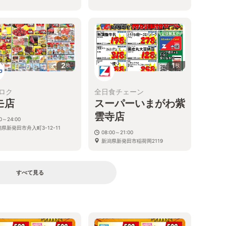
2
1
枚
枚
ロク
全日食チェーン
モ店
スーパーいまがわ紫
雲寺店
00～24:00
県新発田市舟入町3-12-11
08:00～21:00
新潟県新発田市稲荷岡2119
すべて見る