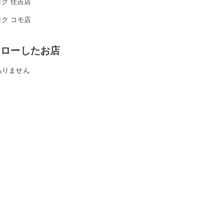
ク 住吉店
ク コモ店
ォローしたお店
ありません