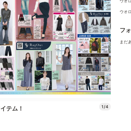
ウオロ
ウオロ
フ
まだ
1/4
アイテム！