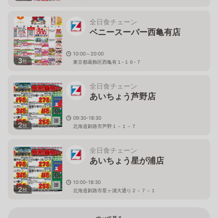
全日食チェーン
ベニースーパー西亀有店
10:00～20:00
3
枚
東京都葛飾区西亀有１-１６-７
全日食チェーン
あいちょう芦野店
09:30-18:30
2
枚
北海道釧路市芦野１－１－７
全日食チェーン
あいちょう星が浦店
10:00-18:30
2
枚
北海道釧路市星ヶ浦大通り２－７－１