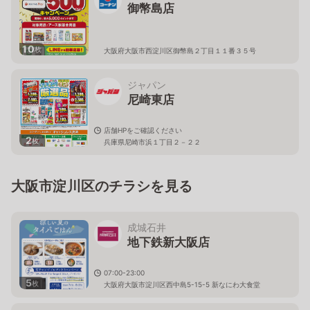
御幣島店
10
枚
大阪府大阪市西淀川区御幣島２丁目１１番３５号
ジャパン
尼崎東店
店舗HPをご確認ください
2
枚
兵庫県尼崎市浜１丁目２－２２
大阪市淀川区のチラシを見る
成城石井
地下鉄新大阪店
07:00-23:00
5
枚
大阪府大阪市淀川区西中島5-15-5 新なにわ大食堂