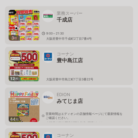
業務スーパー
千成店
9:00～21:30
3
枚
大阪府豊中市千成町2丁目7番4号
コーナン
豊中島江店
12
枚
大阪府豊中市島江町1丁目3番22号
EDION
みてじま店
営業時間はエディオンの店舗情報ページにて最新情報を
ご確認ください。
44
枚
大阪府大阪市西淀川区御幣島1丁目19-14
コーナン