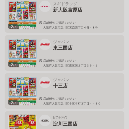
スギドラッグ
新大阪宮原店
店舗HPをご確認ください
2
枚
大阪府大阪市淀川区宮原四丁目４番４８号
ジャパン
東三国店
店舗HPをご確認ください
2
枚
大阪府大阪市淀川区東三国２丁目３６－１
ジャパン
十三店
店舗HPをご確認ください
2
枚
大阪府大阪市淀川区十三本町３丁目４－３０
KOHYO
淀川三国店