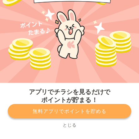
今すぐアプリをダウンロードする
アプリでチラシを見るだけで
ポイントが貯まる！
無料アプリでポイントを貯める
プライバシーポリシー
利用規約
運営会社
サービスに関してのお問い合わせ
チラシ掲載をお考えの方
とじる
Copyright© Kurashiru, Inc. All Rights Reserved.