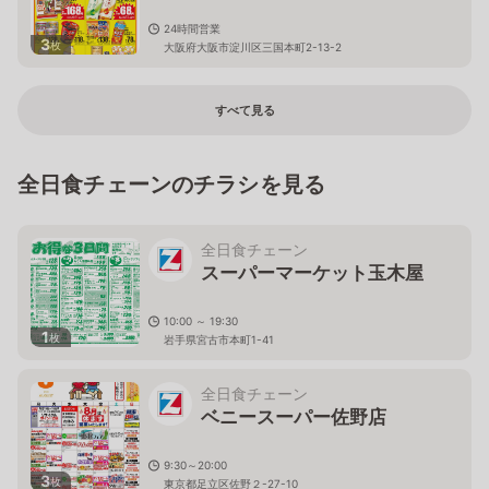
24時間営業
3
枚
大阪府大阪市淀川区三国本町2-13-2
すべて見る
全日食チェーンのチラシを見る
全日食チェーン
スーパーマーケット玉木屋
10:00 ～ 19:30
1
枚
岩手県宮古市本町1-41
全日食チェーン
ベニースーパー佐野店
9:30～20:00
3
枚
東京都足立区佐野２-27-10