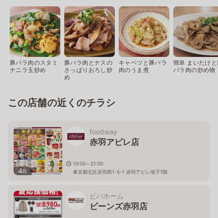
豚バラ肉のスタミ
豚バラ肉とナスの
キャベツと豚バラ
簡単 まいたけと
ナニラ玉炒め
さっぱりおろし炒
肉のうま煮
バラ肉の炒め物
め
この店舗の近くのチラシ
foodway
赤羽アピレ店
10:00～21:00
4
枚
東京都北区赤羽西1-5-1 赤羽アピレ地下1階
ビバホーム
ビーンズ赤羽店