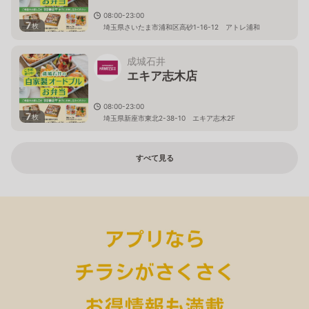
08:00-23:00
7
枚
埼玉県さいたま市浦和区高砂1-16-12 アトレ浦和
成城石井
エキア志木店
08:00-23:00
7
枚
埼玉県新座市東北2-38-10 エキア志木2F
すべて見る