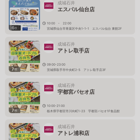
成城石井
エスパル仙台店
10:00 - 22:00
6
枚
宮城県仙台市青葉区中央1-1-1 エスパル仙台 東館2F
成城石井
アトレ取手店
09:00-23:00
7
枚
茨城県取手市中央町2-5 アトレ取手店3F
成城石井
宇都宮パセオ店
10:00-21:00
7
枚
栃木県宇都宮市川向町1-23 宇都宮パセオ1F食品館
成城石井
アトレ浦和店