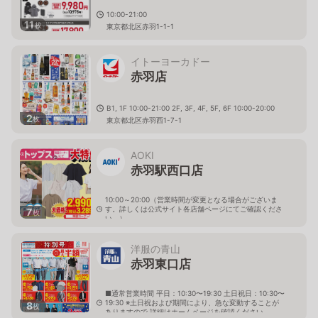
10:00-21:00
11
枚
東京都北区赤羽1-1-1
イトーヨーカドー
赤羽店
B1, 1F 10:00-21:00 2F, 3F, 4F, 5F, 6F 10:00-20:00
2
枚
東京都北区赤羽西1-7-1
AOKI
赤羽駅西口店
10:00～20:00（営業時間が変更となる場合がございま
す。詳しくは公式サイト各店舗ページにてご確認くださ
7
枚
い。）
東京都北区赤羽西一丁目6番1号 赤羽ﾊﾟﾙﾛｰﾄﾞ2 2階
洋服の青山
赤羽東口店
■通常営業時間 平日：10:30〜19:30 土日祝日：10:30〜
19:30 ※土日祝および期間により、急な変動することが
8
枚
ありますので 詳細はホームページを確認ください