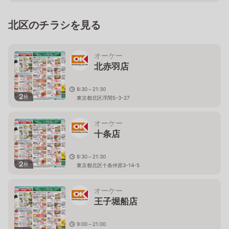
東京都北区赤羽二丁目16番4-101号 セキネビル内
北区のチラシを見る
オーケー
北赤羽店
8:30～21:30
2
枚
東京都北区浮間5-3-27
オーケー
十条店
8:30～21:30
2
枚
東京都北区十条仲原3-14-5
オーケー
王子堀船店
9:00～21:00