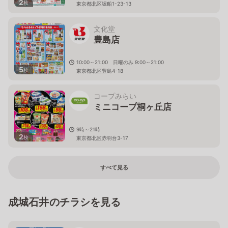
2
枚
東京都北区堀船1-23-13
文化堂
豊島店
10:00～21:00 日曜のみ 9:00～21:00
5
枚
東京都北区豊島4-18
コープみらい
ミニコープ桐ヶ丘店
9時～21時
2
枚
東京都北区赤羽台3-17
すべて見る
成城石井のチラシを見る