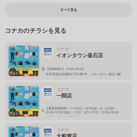
すべて見る
コナカのチラシを見る
コナカ
イオンタウン釜石店
【営業時間 】 10:00-20:00
13
枚
岩手県釜石市港町2丁目1番1号 イオンタウン釜石 3階
コナカ
一関店
【夏季営業時間 ＜7/13(月)～9/18(金)＞】 土日祝：
10:00-19:30 (祝日：7/20、8/11) 平日：10:30-19:30
13
枚
岩手県一関市山目字大槻7-1
コナカ
大船渡店