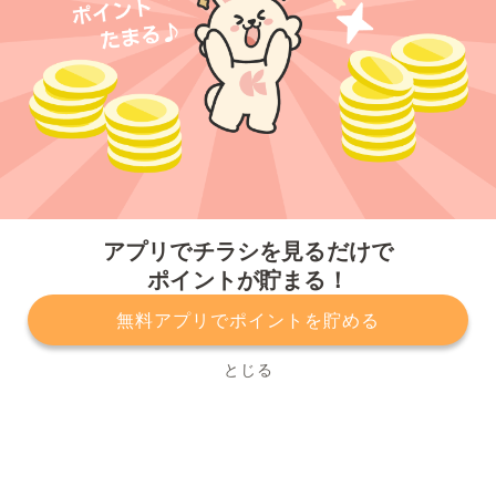
今すぐアプリをダウンロードする
アプリでチラシを見るだけで
ポイントが貯まる！
無料アプリでポイントを貯める
プライバシーポリシー
利用規約
運営会社
サービスに関してのお問い合わせ
チラシ掲載をお考えの方
とじる
Copyright© Kurashiru, Inc. All Rights Reserved.