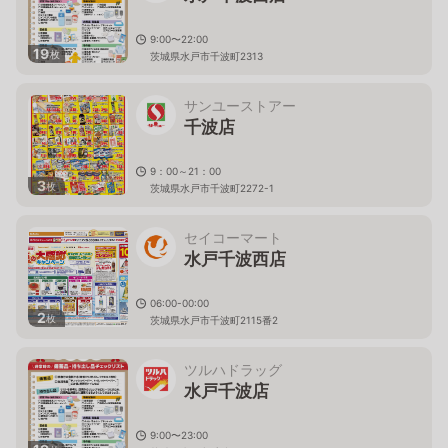
9:00〜22:00
19
枚
茨城県水戸市千波町2313
サンユーストアー
千波店
9：00～21：00
3
枚
茨城県水戸市千波町2272-1
セイコーマート
水戸千波西店
06:00-00:00
2
枚
茨城県水戸市千波町2115番2
ツルハドラッグ
水戸千波店
9:00〜23:00