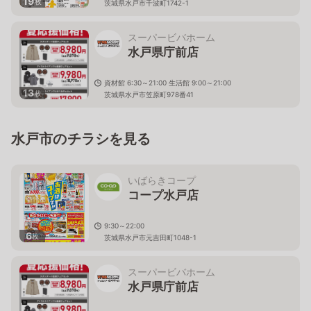
19
枚
茨城県水戸市千波町1742-1
スーパービバホーム
水戸県庁前店
資材館 6:30～21:00 生活館 9:00～21:00
13
枚
茨城県水戸市笠原町978番41
水戸市のチラシを見る
いばらきコープ
コープ水戸店
9:30～22:00
6
枚
茨城県水戸市元吉田町1048-1
スーパービバホーム
水戸県庁前店