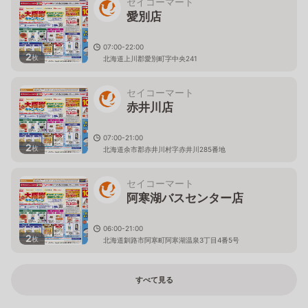
セイコーマート
愛別店
07:00-22:00
2
枚
北海道上川郡愛別町字中央241
セイコーマート
赤井川店
07:00-21:00
2
枚
北海道余市郡赤井川村字赤井川285番地
セイコーマート
阿寒湖バスセンター店
06:00-21:00
2
枚
北海道釧路市阿寒町阿寒湖温泉3丁目4番5号
すべて見る