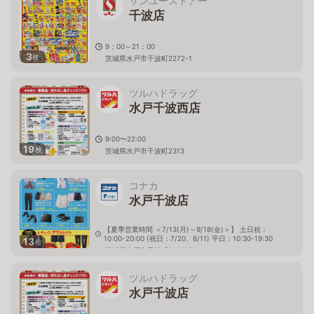
サンユーストアー
千波店
9：00～21：00
3
枚
茨城県水戸市千波町2272-1
ツルハドラッグ
水戸千波西店
9:00〜22:00
19
枚
茨城県水戸市千波町2313
コナカ
水戸千波店
【夏季営業時間 ＜7/13(月)～9/18(金)＞】 土日祝：
10:00-20:00 (祝日：7/20、8/11) 平日：10:30-19:30
13
枚
茨城県水戸市千波町2023-7
ツルハドラッグ
水戸千波店