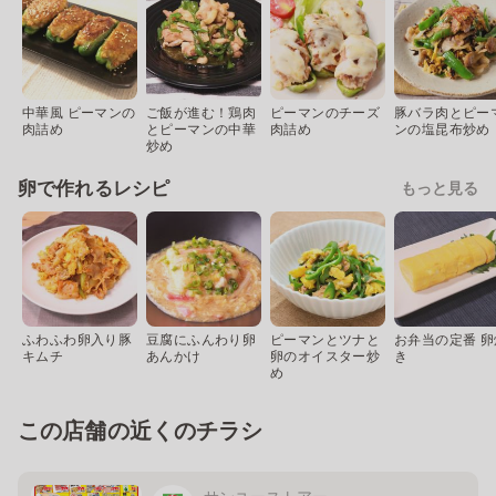
中華風 ピーマンの
ご飯が進む！鶏肉
ピーマンのチーズ
豚バラ肉とピー
肉詰め
とピーマンの中華
肉詰め
ンの塩昆布炒め
炒め
卵で作れるレシピ
もっと見る
ふわふわ卵入り豚
豆腐にふんわり卵
ピーマンとツナと
お弁当の定番 卵
キムチ
あんかけ
卵のオイスター炒
き
め
この店舗の近くのチラシ