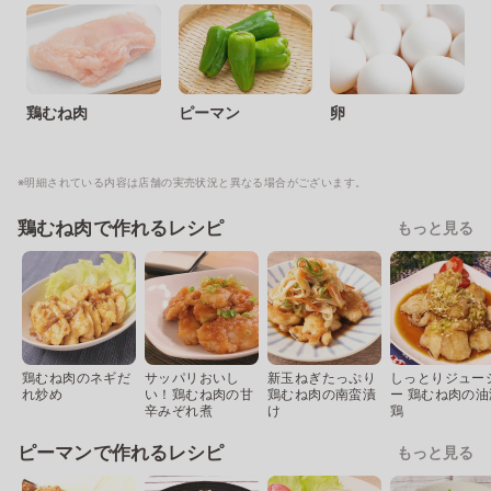
鶏むね肉
ピーマン
卵
※明細されている内容は店舗の実売状況と異なる場合がございます。
鶏むね肉で作れるレシピ
もっと見る
鶏むね肉のネギだ
サッパリおいし
新玉ねぎたっぷり
しっとりジュー
れ炒め
い！鶏むね肉の甘
鶏むね肉の南蛮漬
ー 鶏むね肉の油
辛みぞれ煮
け
鶏
ピーマンで作れるレシピ
もっと見る