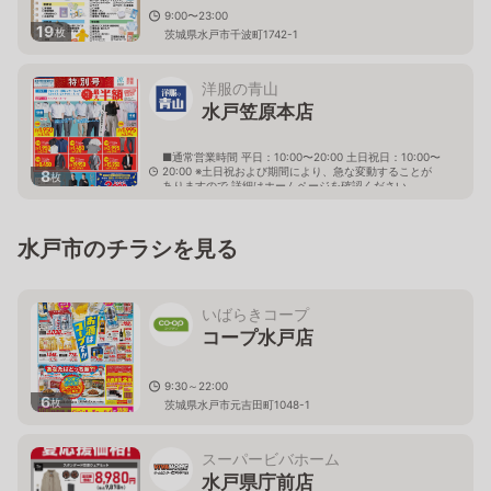
9:00〜23:00
19
枚
茨城県水戸市千波町1742-1
洋服の青山
水戸笠原本店
■通常営業時間 平日：10:00〜20:00 土日祝日：10:00〜
20:00 ※土日祝および期間により、急な変動することが
8
枚
ありますので 詳細はホームページを確認ください
茨城県水戸市笠原町1188番地の4
水戸市のチラシを見る
いばらきコープ
コープ水戸店
9:30～22:00
6
枚
茨城県水戸市元吉田町1048-1
スーパービバホーム
水戸県庁前店