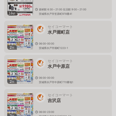
資材館 6:30～21:00 生活館 9:00～21:00
13
枚
茨城県水戸市笠原町978番41
セイコーマート
水戸堀町店
06:00-00:00
2
枚
茨城県水戸市堀町1223-1
セイコーマート
水戸中原店
06:00-00:00
2
枚
茨城県水戸市中原町770番地1
セイコーマート
吉沢店
06:00-23:00
2
枚