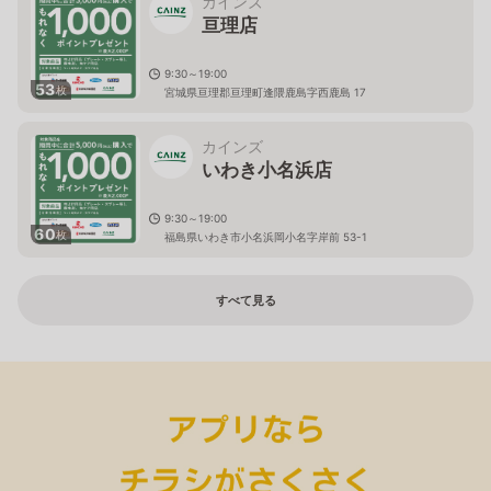
カインズ
亘理店
9:30～19:00
53
枚
宮城県亘理郡亘理町逢隈鹿島字西鹿島 17
カインズ
いわき小名浜店
9:30～19:00
60
枚
福島県いわき市小名浜岡小名字岸前 53-1
すべて見る