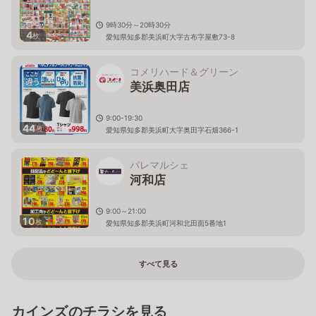
9時30分～20時30分
4
枚
愛知県知多郡美浜町大字古布字屋敷73-8
コメリハード＆グリーン
美浜奥田店
9:00-19:30
44
枚
愛知県知多郡美浜町大字奥田字石畑366-1
パレマルシェ
河和店
9:00～21:00
10
枚
愛知県知多郡美浜町河和北田面5番地1
すべて見る
カインズのチラシを見る