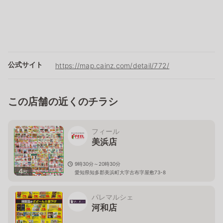
公式サイト
https://map.cainz.com/detail/772/
この店舗の近くのチラシ
フィール
美浜店
9時30分～20時30分
4
枚
愛知県知多郡美浜町大字古布字屋敷73-8
パレマルシェ
河和店