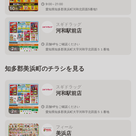
9:00～21:00
10
枚
愛知県知多郡美浜町河和北田面5番地1
スギドラッグ
河和駅前店
店舗HPをご確認ください
2
枚
愛知県知多郡美浜町大字河和字北田面５１番地
知多郡美浜町のチラシを見る
スギドラッグ
河和駅前店
店舗HPをご確認ください
2
枚
愛知県知多郡美浜町大字河和字北田面５１番地
フィール
美浜店