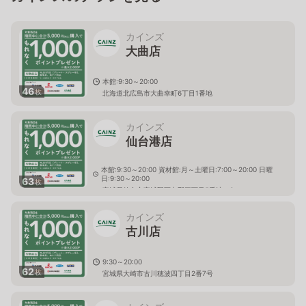
カインズ
大曲店
本館:9:30～20:00
46
枚
北海道北広島市大曲幸町6丁目1番地
カインズ
仙台港店
本館:9:30～20:00 資材館:月～土曜日:7:00～20:00 日曜
日:9:30～20:00
63
枚
宮城県仙台市宮城野区中野三丁目5番地の6
カインズ
古川店
9:30～20:00
62
枚
宮城県大崎市古川穂波四丁目2番7号