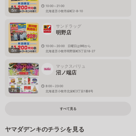
10:00～21:00
5
枚
北海道苫小牧市緑町2-8-10
サンドラッグ
明野店
10:00～20:00 日曜日は9時から
5
枚
北海道苫小牧市明野新町5丁目18-27
マックスバリュ
沼ノ端店
8:00～23:00
7
枚
北海道苫小牧市北栄町3丁目1番8号
すべて見る
ヤマダデンキのチラシを見る