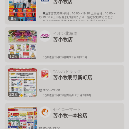
苫小牧店
■通常営業時間 平日：10:00〜19:30 土日祝日：10:00〜
19:30 ※土日祝および期間により、急な変動することが
8
枚
ありますので 詳細はホームページを確認ください
北海道苫小牧市新開町四丁目2番5号
イオン北海道
苫小牧店
12
枚
北海道苫小牧市柳町3丁目1番20号
ツルハドラッグ
苫小牧明野新町店
9:00〜22:00
22
枚
北海道苫小牧市明野新町2丁目2番8号
セイコーマート
苫小牧一本松店
05:00-23:00