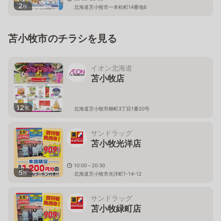
2
枚
北海道苫小牧市一本松町14番地6
苫小牧市のチラシを見る
イオン北海道
苫小牧店
12
枚
北海道苫小牧市柳町3丁目1番20号
サンドラッグ
苫小牧光洋店
10:00～20:30
5
枚
北海道苫小牧市光洋町1-14-12
サンドラッグ
苫小牧緑町店