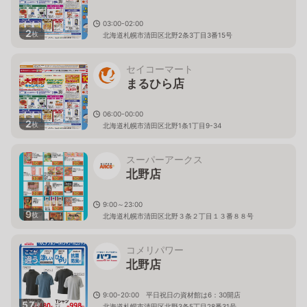
03:00-02:00
2
枚
北海道札幌市清田区北野2条3丁目3番15号
セイコーマート
まるひら店
06:00-00:00
2
枚
北海道札幌市清田区北野1条1丁目9-34
スーパーアークス
北野店
9:00～23:00
9
枚
北海道札幌市清田区北野３条２丁目１３番８８号
コメリパワー
北野店
9:00-20:00 平日祝日の資材館は6：30開店
57
枚
北海道札幌市清田区北野3条5丁目28番31号