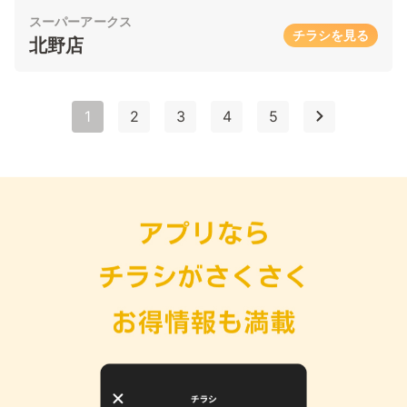
スーパーアークス
チラシを見る
北野店
1
2
3
4
5