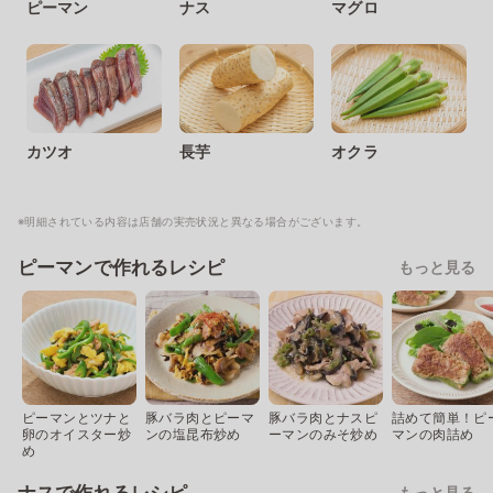
ピーマン
ナス
マグロ
カツオ
長芋
オクラ
※明細されている内容は店舗の実売状況と異なる場合がございます。
ピーマンで作れるレシピ
もっと見る
ピーマンとツナと
豚バラ肉とピーマ
豚バラ肉とナスピ
詰めて簡単！ピ
卵のオイスター炒
ンの塩昆布炒め
ーマンのみそ炒め
マンの肉詰め
め
もっと見る