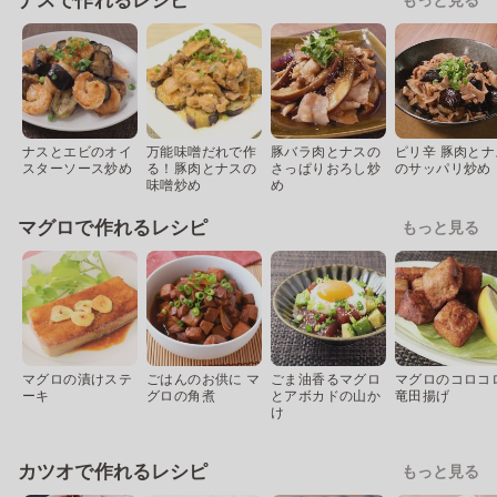
ナスで作れるレシピ
ナスとエビのオイ
万能味噌だれで作
豚バラ肉とナスの
ピリ辛 豚肉とナ
スターソース炒め
る！豚肉とナスの
さっぱりおろし炒
のサッパリ炒め
味噌炒め
め
マグロで作れるレシピ
もっと見る
マグロの漬けステ
ごはんのお供に マ
ごま油香るマグロ
マグロのコロコ
ーキ
グロの角煮
とアボカドの山か
竜田揚げ
け
カツオで作れるレシピ
もっと見る