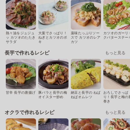
熱々油をジュジュ
大葉でさっぱり！
薬味たっぷりソー
カツオのガーリ
ッ カツオのたたき
ねぎとカツオのポ
スで カツオのレア
クバターステー
サラダ
キ
カツ
長芋で作れるレシピ
もっと見る
甘辛 長芋の唐揚げ
豚バラと長芋の梅
納豆と長芋の ねば
おろしでさっぱ
オイスター炒め
ねばオムレツ
り！長芋と梅の
巻き
オクラで作れるレシピ
もっと見る