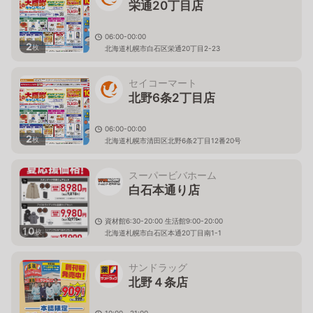
栄通20丁目店
06:00-00:00
2
枚
北海道札幌市白石区栄通20丁目2-23
セイコーマート
北野6条2丁目店
06:00-00:00
2
枚
北海道札幌市清田区北野6条2丁目12番20号
スーパービバホーム
白石本通り店
資材館6:30-20:00 生活館9:00-20:00
10
枚
北海道札幌市白石区本通20丁目南1-1
サンドラッグ
北野４条店