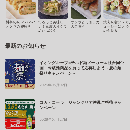
料亭の味 ネバネバ
つるっと美味し
オクラとミョウガ
焼肉味噌ダレで
オクラの卵焼き
い！豆腐のオクラ
の肉巻き
ューシーに オク
めかぶ和え
の肉巻き
最新のお知らせ
イオングループ×チルド麺メーカー４社合同企
画 冷蔵麺商品を買って応募しよう～夏の麺
祭りキャンペーン～
2026年08月02日
コカ・コーラ ジャングリア沖縄ご招待キャ
ンペーン
2026年07月27日