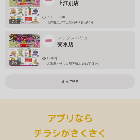
上江別店
9:00～23:00
7
枚
北海道江別市上江別442番地16号
マックスバリュ
菊水店
24時間
7
枚
北海道札幌市白石区菊水2条2丁目1-11
すべて見る