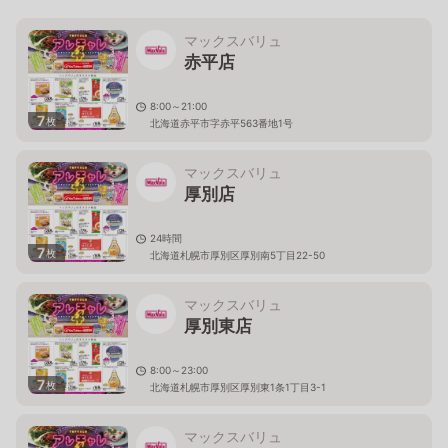
マックスバリュ
赤平店
8:00～21:00
7
枚
北海道赤平市字赤平563番地1号
マックスバリュ
厚別店
24時間
7
枚
北海道札幌市厚別区厚別南5丁目22-50
マックスバリュ
厚別東店
8:00～23:00
7
枚
北海道札幌市厚別区厚別東1条1丁目3-1
マックスバリュ