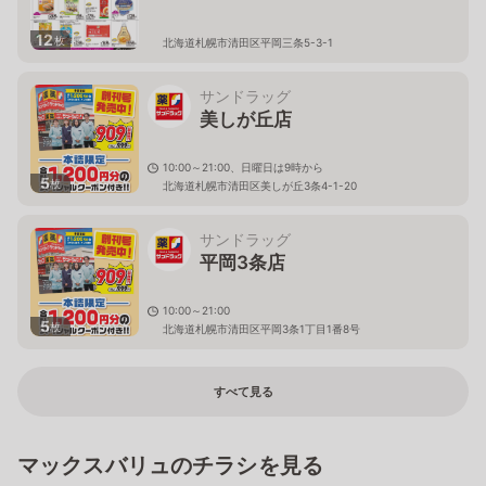
12
枚
北海道札幌市清田区平岡三条5-3-1
サンドラッグ
美しが丘店
10:00～21:00、日曜日は9時から
5
枚
北海道札幌市清田区美しが丘3条4-1-20
サンドラッグ
平岡3条店
10:00～21:00
5
枚
北海道札幌市清田区平岡3条1丁目1番8号
すべて見る
マックスバリュのチラシを見る