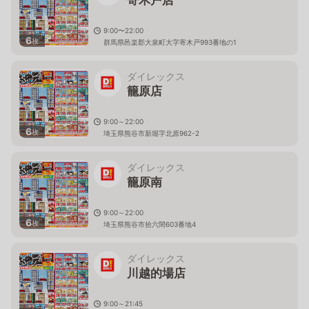
9:00〜22:00
6
枚
群馬県邑楽郡大泉町大字寄木戸993番地の1
ダイレックス
籠原店
9:00～22:00
6
枚
埼玉県熊谷市新堀字北原962-2
ダイレックス
籠原南
9:00～22:00
6
枚
埼玉県熊谷市拾六間603番地4
ダイレックス
川越的場店
9:00～21:45