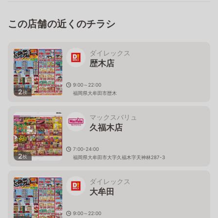
この店舗の近くのチラシ
ダイレックス
歴木店
9:00～22:00
2
枚
福岡県大牟田市歴木
マックスバリュ
久福木店
7:00-24:00
2
枚
福岡県大牟田市大字久福木字天神林287-3
ダイレックス
大牟田
9:00～22:00