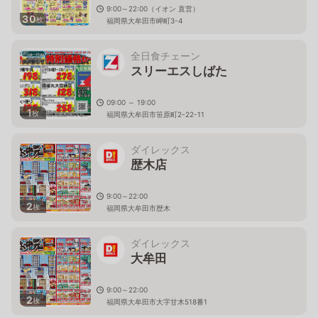
9:00～22:00（イオン 直営）
30
枚
福岡県大牟田市岬町3-4
全日食チェーン
スリーエスしばた
09:00 ～ 19:00
1
枚
福岡県大牟田市笹原町2-22-11
ダイレックス
歴木店
9:00～22:00
2
枚
福岡県大牟田市歴木
ダイレックス
大牟田
9:00～22:00
2
枚
福岡県大牟田市大字甘木518番1