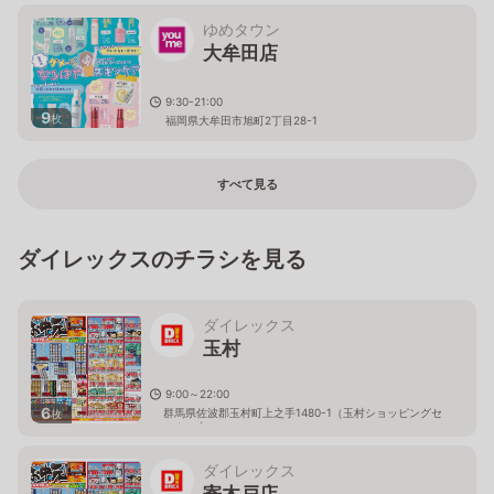
ゆめタウン
大牟田店
9:30-21:00
9
枚
福岡県大牟田市旭町2丁目28-1
すべて見る
ダイレックスのチラシを見る
ダイレックス
玉村
9:00～22:00
6
群馬県佐波郡玉村町上之手1480-1（玉村ショッピングセ
枚
ンター内）
ダイレックス
寄木戸店