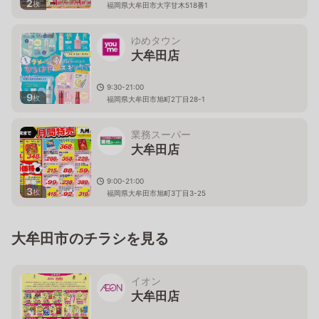
2
枚
福岡県大牟田市大字甘木518番1
ゆめタウン
大牟田店
9:30-21:00
9
枚
福岡県大牟田市旭町2丁目28-1
業務スーパー
大牟田店
9:00-21:00
3
枚
福岡県大牟田市旭町3丁目3-25
大牟田市のチラシを見る
イオン
大牟田店