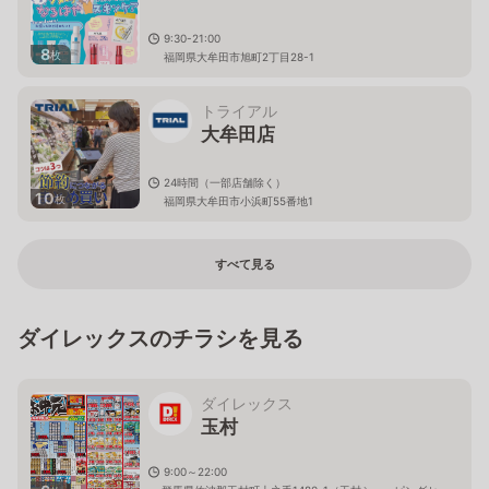
9:30-21:00
8
枚
福岡県大牟田市旭町2丁目28-1
トライアル
大牟田店
24時間（一部店舗除く）
10
枚
福岡県大牟田市小浜町55番地1
すべて見る
ダイレックスのチラシを見る
ダイレックス
玉村
9:00～22:00