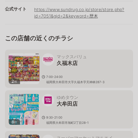
公式サイト
https://www.sundrug.co.jp/store/store.php?
id=7051&gid=2&keyword=歴木
この店舗の近くのチラシ
マックスバリュ
久福木店
7:00-24:00
2
枚
福岡県大牟田市大字久福木字天神林287-3
ゆめタウン
大牟田店
9:30-21:00
8
枚
福岡県大牟田市旭町2丁目28-1
スーパーマーケットマルエイ