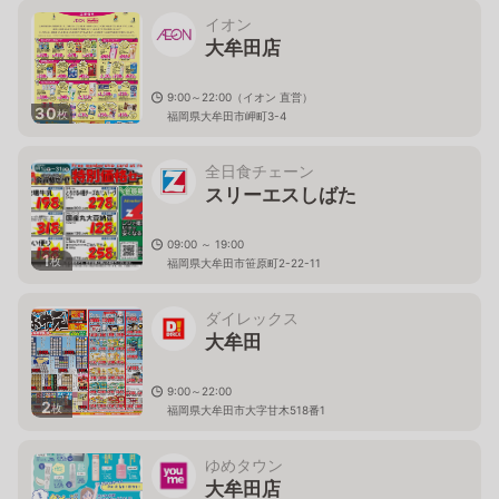
イオン
大牟田店
9:00～22:00（イオン 直営）
30
枚
福岡県大牟田市岬町3-4
全日食チェーン
スリーエスしばた
09:00 ～ 19:00
1
枚
福岡県大牟田市笹原町2-22-11
ダイレックス
大牟田
9:00～22:00
2
枚
福岡県大牟田市大字甘木518番1
ゆめタウン
大牟田店