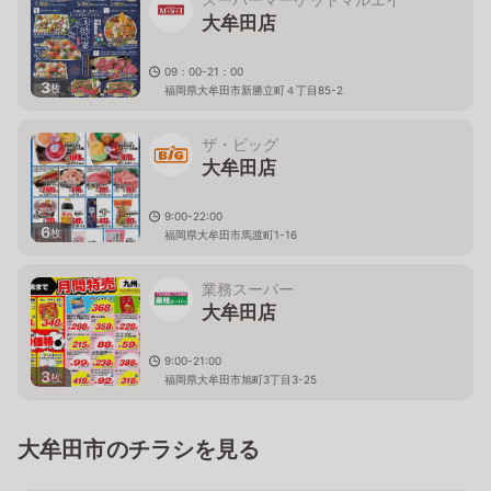
大牟田店
09：00-21：00
3
枚
福岡県大牟田市新勝立町４丁目85-2
ザ・ビッグ
大牟田店
9:00-22:00
6
枚
福岡県大牟田市馬渡町1-16
業務スーパー
大牟田店
9:00-21:00
3
枚
福岡県大牟田市旭町3丁目3-25
大牟田市のチラシを見る