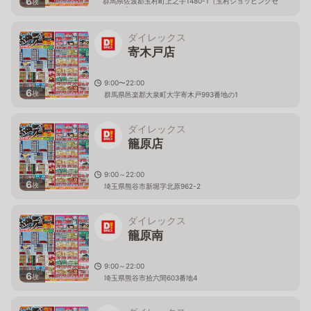
6
群馬県佐波郡玉村町上之手1480-1（玉村ショッピングセ
枚
ンター内）
ダイレックス
寄木戸店
9:00〜22:00
6
枚
群馬県邑楽郡大泉町大字寄木戸993番地の1
ダイレックス
籠原店
9:00～22:00
6
枚
埼玉県熊谷市新堀字北原962-2
ダイレックス
籠原南
9:00～22:00
6
枚
埼玉県熊谷市拾六間603番地4