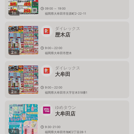
09:00 ～ 19:00
1
枚
福岡県大牟田市笹原町2-22-11
ダイレックス
歴木店
9:00～22:00
2
枚
福岡県大牟田市歴木
ダイレックス
大牟田
9:00～22:00
2
枚
福岡県大牟田市大字甘木518番1
ゆめタウン
大牟田店
9:30-21:00
7
枚
福岡県大牟田市旭町2丁目28-1