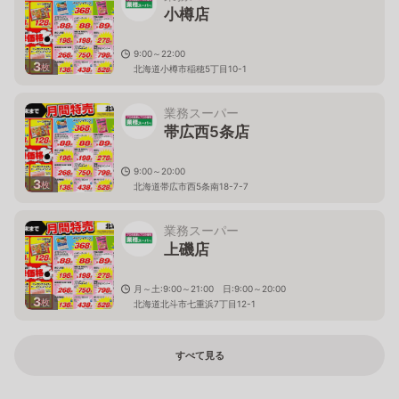
小樽店
9:00～22:00
3
枚
北海道小樽市稲穂5丁目10-1
業務スーパー
帯広西5条店
9:00～20:00
3
枚
北海道帯広市西5条南18-7-7
業務スーパー
上磯店
月～土:9:00～21:00 日:9:00～20:00
3
枚
北海道北斗市七重浜7丁目12-1
すべて見る