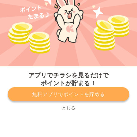
今すぐアプリをダウンロードする
アプリでチラシを見るだけで
ポイントが貯まる！
無料アプリでポイントを貯める
プライバシーポリシー
利用規約
運営会社
サービスに関してのお問い合わせ
チラシ掲載をお考えの方
とじる
Copyright© Kurashiru, Inc. All Rights Reserved.