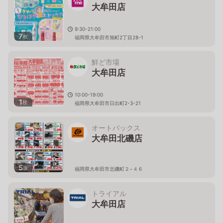
大牟田店
9:30-21:00
7
枚
福岡県大牟田市旭町2丁目28-1
鮮ど市場
大牟田店
10:00-19:00
1
枚
福岡県大牟田市日出町2-3-21
オートバックス
大牟田北磯店
5
枚
福岡県大牟田市北磯町２−４６
トライアル
大牟田店