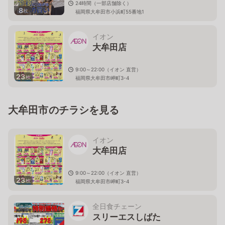
24時間（一部店舗除く）
8
枚
福岡県大牟田市小浜町55番地1
イオン
大牟田店
9:00～22:00（イオン 直営）
23
枚
福岡県大牟田市岬町3-4
大牟田市のチラシを見る
イオン
大牟田店
9:00～22:00（イオン 直営）
23
枚
福岡県大牟田市岬町3-4
全日食チェーン
スリーエスしばた