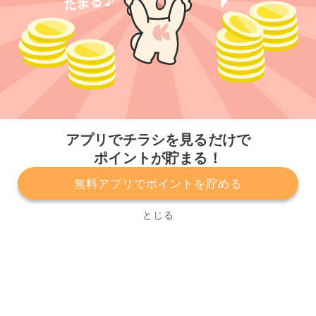
今すぐアプリをダウンロードする
アプリでチラシを見るだけで
ポイントが貯まる！
無料アプリでポイントを貯める
プライバシーポリシー
利用規約
運営会社
サービスに関してのお問い合わせ
チラシ掲載をお考えの方
とじる
Copyright© Kurashiru, Inc. All Rights Reserved.