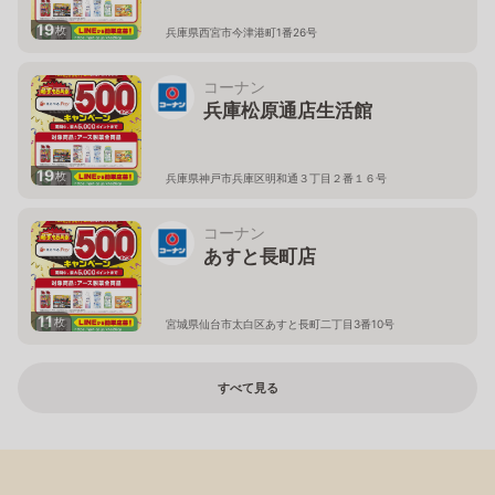
19
枚
兵庫県西宮市今津港町1番26号
コーナン
兵庫松原通店生活館
19
枚
兵庫県神戸市兵庫区明和通３丁目２番１６号
コーナン
あすと長町店
11
枚
宮城県仙台市太白区あすと長町二丁目3番10号
すべて見る