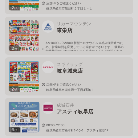
店舗HPをご確認ください
2
枚
岐阜県岐阜市鶴田町２丁目１－１
リカーマウンテン
東栄店
AM10:00～PM8:00 新型コロナウイルス感染症防止のた
め、営業時間を変更している場合がございます。 最新の
2
枚
営業状況はリカーマウンテン公式サイトをご確認くださ
い。
岐阜県岐阜市東栄町3丁目12
スギドラッグ
岐阜城東店
店舗HPをご確認ください
2
枚
岐阜県岐阜市城東通一丁目4番地1
成城石井
アスティ岐阜店
08:00-22:30
6
枚
岐阜県岐阜市橋本町1-10-1 アスティ岐阜1F