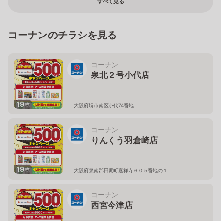
すべて見る
コーナンのチラシを見る
コーナン
泉北２号小代店
19
枚
大阪府堺市南区小代74番地
コーナン
りんくう羽倉崎店
19
枚
大阪府泉南郡田尻町嘉祥寺６０５番地の１
コーナン
西宮今津店