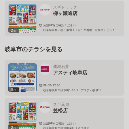
スギドラッグ
柳ヶ瀬通店
店舗HPをご確認ください
2
岐阜県岐阜市柳ヶ瀬通１丁目１２番地 岐阜中日ビル１
枚
Ｆ
岐阜市のチラシを見る
成城石井
アスティ岐阜店
08:00-22:30
6
枚
岐阜県岐阜市橋本町1-10-1 アスティ岐阜1F
スギ薬局
笠松店
店舗HPをご確認ください
2
枚
岐阜県岐阜市柳津町栄町２０２番地