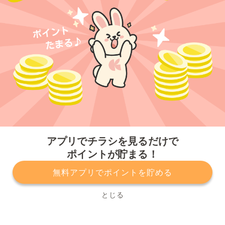
今すぐアプリをダウンロードする
アプリでチラシを見るだけで
ポイントが貯まる！
無料アプリでポイントを貯める
プライバシーポリシー
利用規約
運営会社
サービスに関してのお問い合わせ
チラシ掲載をお考えの方
とじる
Copyright© Kurashiru, Inc. All Rights Reserved.