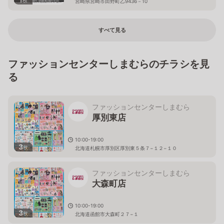
宮崎県宮崎市田野町乙9436－10
すべて見る
ファッションセンターしまむらのチラシを見
る
ファッションセンターしまむら
厚別東店
10:00-19:00
3
枚
北海道札幌市厚別区厚別東５条７−１２−１０
ファッションセンターしまむら
大森町店
10:00-19:00
3
枚
北海道函館市大森町２７−１