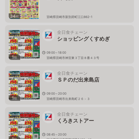
34
枚
宮崎県宮崎市新別府町江口862-1
全日食チェーン
ショッピングくすめぎ
09:00～18:00
1
枚
宮崎県宮崎市神宮東３丁目８番４３号
全日食チェーン
ＳＰのだ出来島店
09:00～20:00
1
枚
宮崎県宮崎市出来島町２６－３
全日食チェーン
くろきストアー
08:45～20:00
1
枚