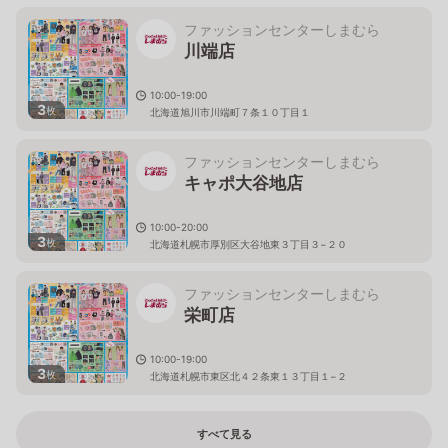
ファッションセンターしまむら
川端店
10:00-19:00
3
枚
北海道旭川市川端町７条１０丁目１
ファッションセンターしまむら
キャポ大谷地店
10:00-20:00
3
枚
北海道札幌市厚別区大谷地東３丁目３−２０
ファッションセンターしまむら
栄町店
10:00-19:00
3
枚
北海道札幌市東区北４２条東１３丁目１−２
すべて見る