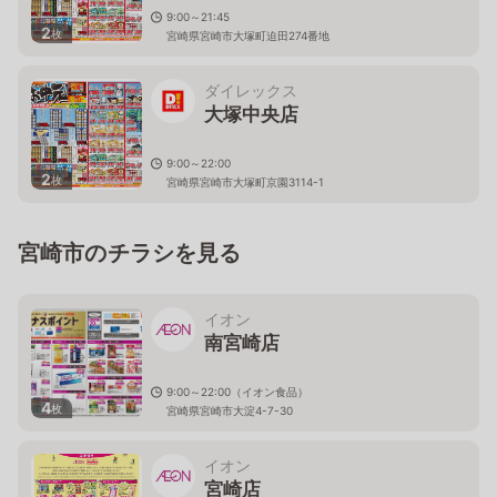
9:00～21:45
2
枚
宮崎県宮崎市大塚町迫田274番地
ダイレックス
大塚中央店
9:00～22:00
2
枚
宮崎県宮崎市大塚町京園3114-1
宮崎市のチラシを見る
イオン
南宮崎店
9:00～22:00（イオン食品）
4
枚
宮崎県宮崎市大淀4-7-30
イオン
宮崎店