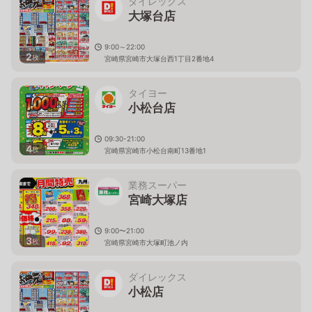
ダイレックス
大塚台店
9:00～22:00
2
枚
宮崎県宮崎市大塚台西1丁目2番地4
タイヨー
小松台店
09:30-21:00
4
枚
宮崎県宮崎市小松台南町13番地1
業務スーパー
宮崎大塚店
9:00〜21:00
3
枚
宮崎県宮崎市大塚町池ノ内
ダイレックス
小松店