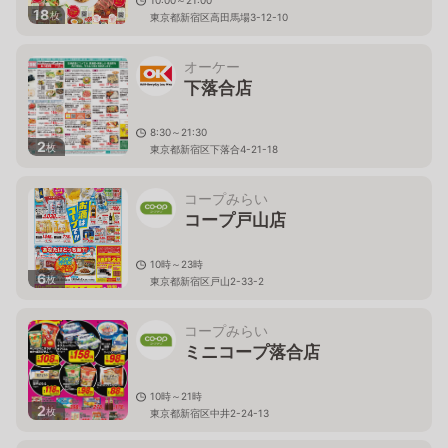
10:00～21:00
18
枚
東京都新宿区高田馬場3-12-10
オーケー
下落合店
8:30～21:30
2
枚
東京都新宿区下落合4-21-18
コープみらい
コープ戸山店
10時～23時
6
枚
東京都新宿区戸山2-33-2
コープみらい
ミニコープ落合店
10時～21時
2
枚
東京都新宿区中井2-24-13