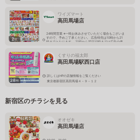
ワイズマート
高田馬場店
24時間営業 ※一時お休みさせていただく場合もございま
すので、予めご了承ください。 広告特売は10時から21
2
枚
時までとなります。 21時から翌日10時までは広告の価
格と異なる場合がございます。
東京都豊島区高田3-17-9
くすりの福太郎
高田馬場駅西口店
詳しくはHPの店舗情報をご覧ください
28
枚
東京都新宿区高田馬場４－９－１２
新宿区のチラシを見る
オオゼキ
高田馬場店