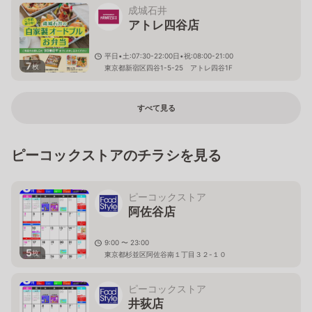
成城石井
アトレ四谷店
平日•土:07:30-22:00日•祝:08:00-21:00
7
枚
東京都新宿区四谷1-5-25 アトレ四谷1F
すべて見る
ピーコックストアのチラシを見る
ピーコックストア
阿佐谷店
9:00 〜 23:00
5
枚
東京都杉並区阿佐谷南１丁目３２-１０
ピーコックストア
井荻店