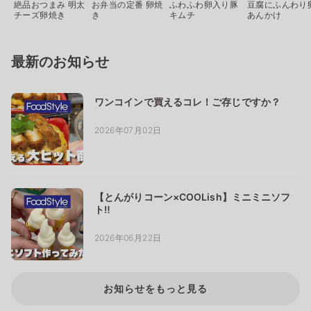
絶品おつまみ 明太
お弁当の定番 卵焼
ふわふわ卵入り豚
豆腐にふんわり
チーズ卵焼き
き
キムチ
あんかけ
最新のお知らせ
ワンコインで買えるコレ！ご存じですか？
2026年07月02日
【とんがりコーン×COOLish】ミニミニソフ
ト‼
2026年06月22日
お知らせをもっと見る