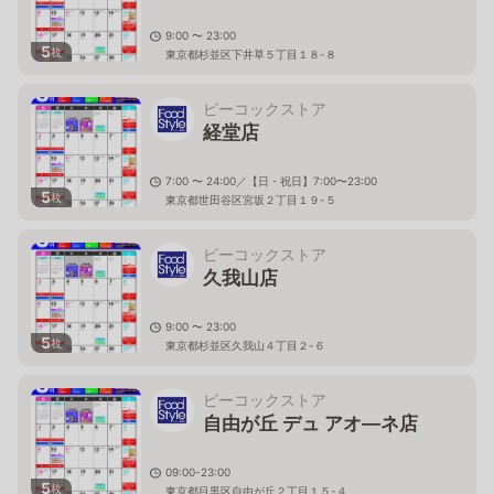
9:00 〜 23:00
5
枚
東京都杉並区下井草５丁目１８-８
ピーコックストア
経堂店
7:00 〜 24:00／【日・祝日】7:00〜23:00
5
枚
東京都世田谷区宮坂２丁目１９-５
ピーコックストア
久我山店
9:00 〜 23:00
5
枚
東京都杉並区久我山４丁目２-６
ピーコックストア
自由が丘 デュ アオ―ネ店
09:00-23:00
5
枚
東京都目黒区自由が丘２丁目１５-４