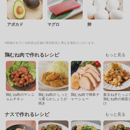
アボカド
マグロ
卵
※明細されている内容は店舗の実売状況と異なる場合がございます。
鶏むね肉で作れるレシピ
もっと見る
鶏むね肉のヤンニ
鶏むね肉の しっと
鶏むね肉で簡単チ
新玉ねぎたっぷ
ョムチキン
り柔らかしょうが
ャーシュー
鶏むね肉の南蛮
焼き
け
ナスで作れるレシピ
もっと見る