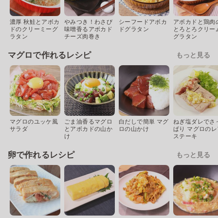
濃厚 秋鮭とアボカ
やみつき！わさび
シーフードアボカ
アボカドと鶏肉
ドのクリーミーグ
味噌香るアボカド
ドグラタン
とろとろクリー
ラタン
チーズ肉巻き
グラタン
マグロで作れるレシピ
もっと見る
マグロのユッケ風
ごま油香るマグロ
白だしで簡単 マグ
ねぎ塩ダレでさ
サラダ
とアボカドの山か
ロの山かけ
ぱり マグロのレ
け
ステーキ
卵で作れるレシピ
もっと見る