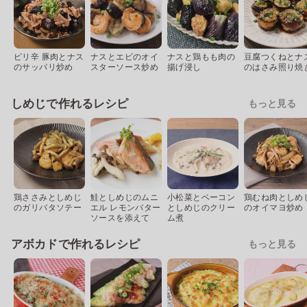
ピリ辛 豚肉とナス
ナスとエビのオイ
ナスと鶏もも肉の
豆腐つくねとナ
のサッパリ炒め
スターソース炒め
揚げ浸し
のはさみ照り焼
しめじで作れるレシピ
もっと見る
鶏ささみとしめじ
鮭としめじのムニ
小松菜とベーコン
鶏むね肉としめ
のガリバタソテー
エル レモンバター
としめじのクリー
のオイマヨ炒め
ソースを添えて
ム煮
アボカドで作れるレシピ
もっと見る