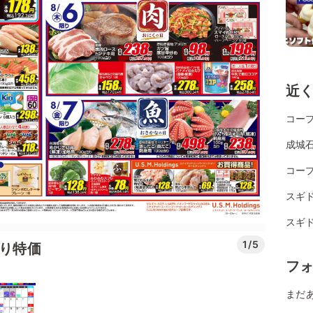
近
コー
成城
コー
スギ
スギ
1/5
替り特価
フ
まだ