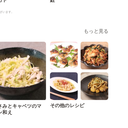
カド
鮭
ざいます。
もっと見る
その他のレシピ
さみとキャベツのマ
ン和え