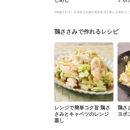
しめじ
アボ
※明細されている内容は店舗の実売状況と異なる場合がご
鶏ささみで作れるレシピ
レンジで簡単コク旨 鶏さ
鶏さ
さみとキャベツのレンジ
ヨポ
蒸し