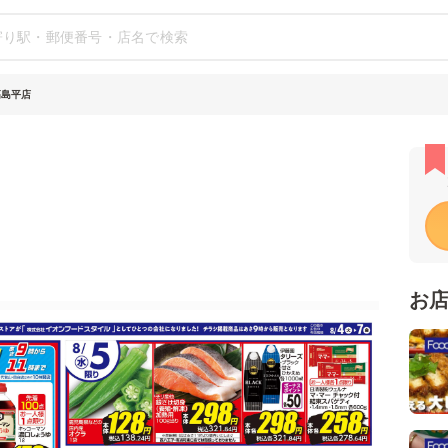
高島平店
お