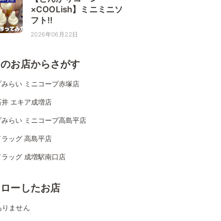
×COOLish】ミニミニソ
フト‼
2026年06月22日
くのお店からさがす
プみらい ミニコープ赤塚店
石井 エキア成増店
プみらい ミニコープ高島平店
ドラッグ 高島平店
ドラッグ 成増駅南口店
ォローしたお店
ありません