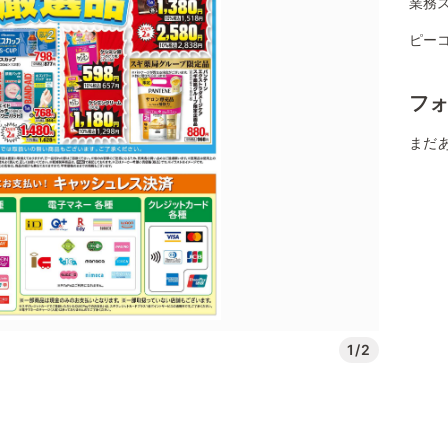
業務ス
ピー
フ
まだ
1/2