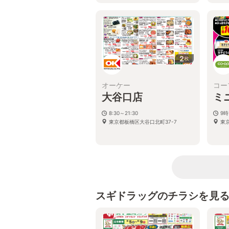
2
枚
オーケー
コー
大谷口店
ミ
8:30～21:30
9時
東京都板橋区大谷口北町37-7
東京
スギドラッグのチラシを見