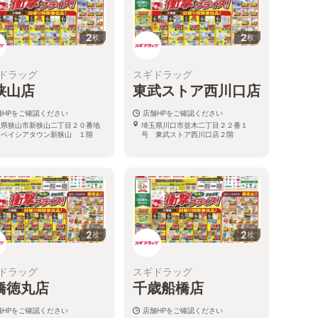
2
2
枚
枚
ドラッグ
スギドラッグ
狭山店
東武ストア西川口店
舗HPをご確認ください
店舗HPをご確認ください
玉県狭山市新狭山二丁目２０番地
埼玉県川口市並木二丁目２２番１
 ベイシアタウン新狭山 １階
号 東武ストア西川口店２階
2
2
枚
枚
ドラッグ
スギドラッグ
橋徳丸店
千歳船橋店
舗HPをご確認ください
店舗HPをご確認ください