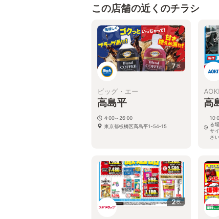
この店舗の近くのチラシ
7
枚
ビッグ・エー
AOK
高島平
高
4:00～26:00
10
る
東京都板橋区高島平1-54-15
サ
さ
東京
2
枚