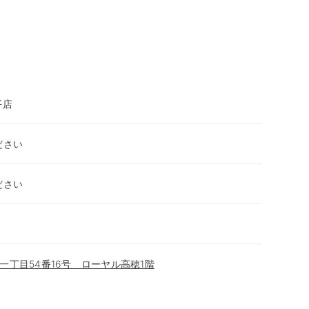
平店
ださい
ださい
一丁目54番16号 ローヤル高穂1階