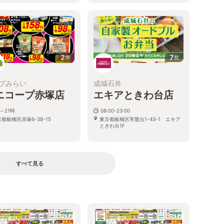
2
7
枚
枚
プみらい
成城石井
ニコープ赤塚店
エキアときわ台店
～21時
08:00-23:00
都板橋区赤塚6-38-15
東京都板橋区常盤台1-43-1 エキア
ときわ台1F
すべて見る
る