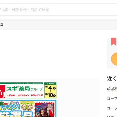
平店
近
成城
コー
コー