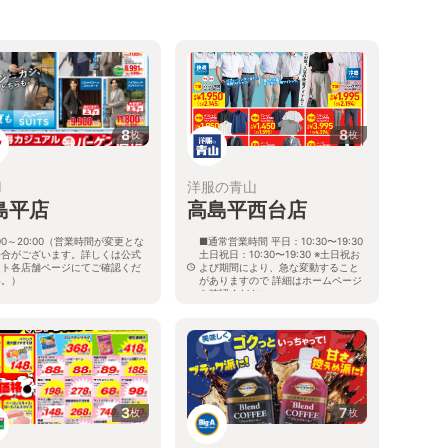
8
8
枚
枚
I
洋服の青山
島平店
高島平西台店
:00～20:00（営業時間が変更とな
■通常営業時間 平日：10:30〜19:30
場合がございます。詳しくは公式
土日祝日：10:30〜19:30 ※土日祝お
イト各店舗ページにてご確認くだ
よび期間により、急な変動すること
い。）
がありますので 詳細はホームページ
を確認ください
都板橋区高島平1-56-8
東京都板橋区高島平一丁目79番11号
エクセレント西台内
3
7
枚
枚