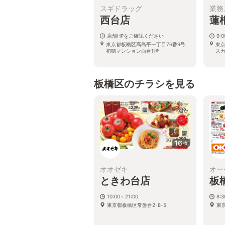
スギドラッグ
業務
西台店
蓮
店舗HPをご確認ください
9:
東京都板橋区高島平一丁目76番9号
東京
初穂マンション西台1階
スカ
板橋区のチラシを見る
16
枚
オオゼキ
オー
ときわ台店
板
10:00～21:00
8:
東京都板橋区常盤台2-8-5
東