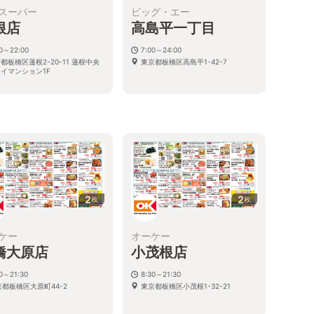
スーパー
ビッグ・エー
根店
高島平一丁目
00～22:00
7:00～24:00
都板橋区蓮根2-20-11 蓮根中央
東京都板橋区高島平1-42-7
イマンション1F
2
2
枚
枚
ケー
オーケー
橋大原店
小茂根店
30～21:30
8:30～21:30
京都板橋区大原町44-2
東京都板橋区小茂根1-32-21