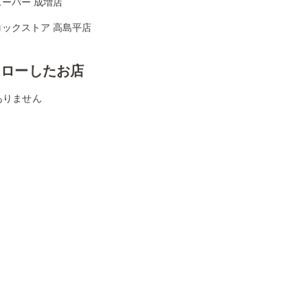
ーパー 成増店
コックストア 高島平店
ォローしたお店
ありません