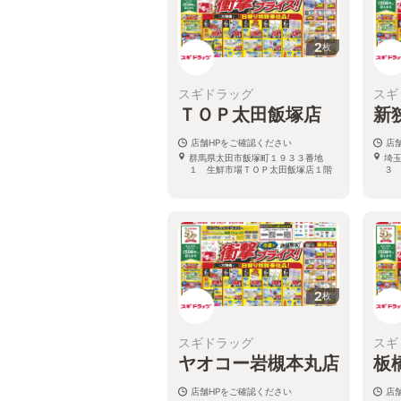
2
枚
スギドラッグ
スギ
ＴＯＰ太田飯塚店
新
店舗HPをご確認ください
店
群馬県太田市飯塚町１９３３番地
埼
１ 生鮮市場ＴＯＰ太田飯塚店１階
３
2
枚
スギドラッグ
スギ
ヤオコー岩槻本丸店
板
店舗HPをご確認ください
店