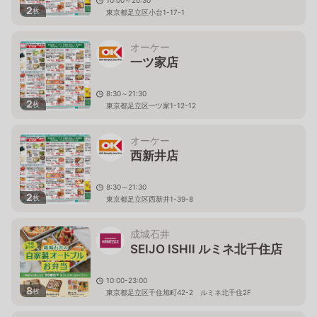
10:00～20:30
2
枚
東京都足立区小台1-17-1
オーケー
一ツ家店
8:30～21:30
2
枚
東京都足立区一ツ家1-12-12
オーケー
西新井店
8:30～21:30
2
枚
東京都足立区西新井1-39-8
成城石井
SEIJO ISHII ルミネ北千住店
10:00-23:00
8
枚
東京都足立区千住旭町42-2 ルミネ北千住2F