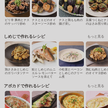
ピリ辛 豚肉とナス
ナスとエビのオイ
ナスと鶏もも肉の
豆腐つくねとナ
のサッパリ炒め
スターソース炒め
揚げ浸し
のはさみ照り焼
しめじで作れるレシピ
もっと見る
鶏ささみとしめじ
鮭としめじのムニ
小松菜とベーコン
鶏むね肉としめ
のガリバタソテー
エル レモンバター
としめじのクリー
のオイマヨ炒め
ソースを添えて
ム煮
アボカドで作れるレシピ
もっと見る