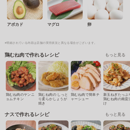
アボカド
マグロ
卵
※明細されている内容は店舗の実売状況と異なる場合がございます。
鶏むね肉で作れるレシピ
もっと見る
鶏むね肉のヤンニ
鶏むね肉の しっと
鶏むね肉で簡単チ
新玉ねぎたっぷ
ョムチキン
り柔らかしょうが
ャーシュー
鶏むね肉の南蛮
焼き
け
ナスで作れるレシピ
もっと見る