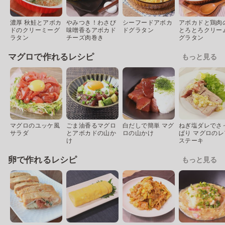
濃厚 秋鮭とアボカ
やみつき！わさび
シーフードアボカ
アボカドと鶏肉
ドのクリーミーグ
味噌香るアボカド
ドグラタン
とろとろクリー
ラタン
チーズ肉巻き
グラタン
マグロで作れるレシピ
もっと見る
マグロのユッケ風
ごま油香るマグロ
白だしで簡単 マグ
ねぎ塩ダレでさ
サラダ
とアボカドの山か
ロの山かけ
ぱり マグロのレ
け
ステーキ
卵で作れるレシピ
もっと見る