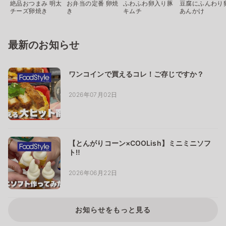
絶品おつまみ 明太
お弁当の定番 卵焼
ふわふわ卵入り豚
豆腐にふんわり
チーズ卵焼き
き
キムチ
あんかけ
最新のお知らせ
ワンコインで買えるコレ！ご存じですか？
2026年07月02日
【とんがりコーン×COOLish】ミニミニソフ
ト‼
2026年06月22日
お知らせをもっと見る