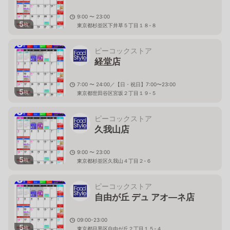
9:00 〜 23:00
5
枚
東京都杉並区下井草５丁目１８-８
ピーコックストア
経堂店
7:00 〜 24:00／【日・祝日】7:00〜23:00
5
枚
東京都世田谷区宮坂２丁目１９-５
ピーコックストア
久我山店
9:00 〜 23:00
5
枚
東京都杉並区久我山４丁目２-６
ピーコックストア
自由が丘 デュ アオ―ネ店
09:00-23:00
5
枚
東京都目黒区自由が丘２丁目１５-４