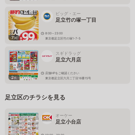
ビッグ・エー
足立竹の塚一丁目
8:00～23:00
7
枚
東京都足立区竹の塚1-7-5
スギドラッグ
足立六月店
店舗HPをご確認ください
2
枚
東京都足立区六月二丁目16番15号
足立区のチラシを見る
オーケー
足立小台店