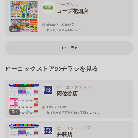
コープみらい
コープ花畑店
9時30分～22時45分
6
枚
東京都足立区花畑4-17-15
すべて見る
ピーコックストアのチラシを見る
ピーコックストア
阿佐谷店
9:00 〜 23:00
5
枚
東京都杉並区阿佐谷南１丁目３２-１０
ピーコックストア
井荻店