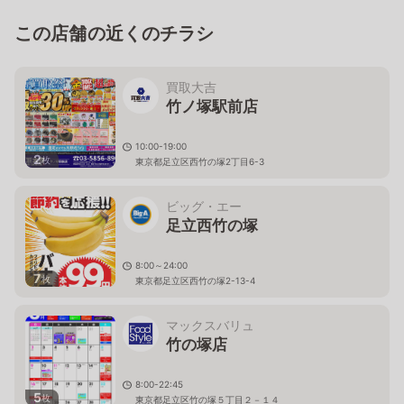
この店舗の近くのチラシ
買取大吉
竹ノ塚駅前店
10:00-19:00
2
枚
東京都足立区西竹の塚2丁目6-3
ビッグ・エー
足立西竹の塚
8:00～24:00
7
枚
東京都足立区西竹の塚2-13-4
マックスバリュ
竹の塚店
8:00-22:45
5
枚
東京都足立区竹の塚５丁目２－１４