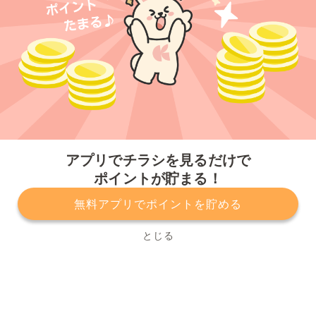
今すぐアプリをダウンロードする
アプリでチラシを見るだけで
ポイントが貯まる！
無料アプリでポイントを貯める
プライバシーポリシー
利用規約
運営会社
サービスに関してのお問い合わせ
チラシ掲載をお考えの方
とじる
Copyright© Kurashiru, Inc. All Rights Reserved.