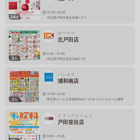
07:00-23:00
34
枚
埼玉県戸田市美女木東1-3-1
オーケー
北戸田店
8:30～21:30
2
枚
埼玉県戸田市笹目北町2-19
パシオス
浦和南店
10:00-20:00
2
埼玉県さいたま市南区内谷7-13-8 ベルクスモール浦和
枚
南2階
ドラッグセイムス
戸田笹目店
9:00～21:45