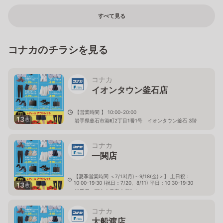
すべて見る
コナカのチラシを見る
コナカ
イオンタウン釜石店
【営業時間 】 10:00-20:00
13
枚
岩手県釜石市港町2丁目1番1号 イオンタウン釜石 3階
コナカ
一関店
【夏季営業時間 ＜7/13(月)～9/18(金)＞】 土日祝：
10:00-19:30 (祝日：7/20、8/11) 平日：10:30-19:30
13
枚
岩手県一関市山目字大槻7-1
コナカ
大船渡店