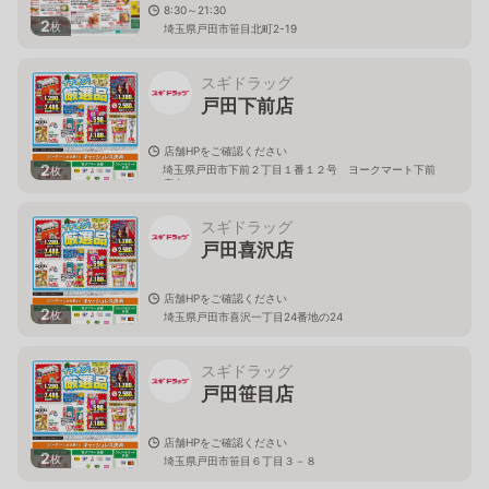
8:30～21:30
2
枚
埼玉県戸田市笹目北町2-19
スギドラッグ
戸田下前店
店舗HPをご確認ください
2
埼玉県戸田市下前２丁目１番１２号 ヨークマート下前
枚
店内
スギドラッグ
戸田喜沢店
店舗HPをご確認ください
2
枚
埼玉県戸田市喜沢一丁目24番地の24
スギドラッグ
戸田笹目店
店舗HPをご確認ください
2
枚
埼玉県戸田市笹目６丁目３－８