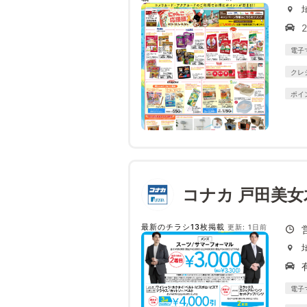
電子
クレ
ポイ
コナカ 戸田美女
最新のチラシ13枚掲載
更新: 1日前
電子