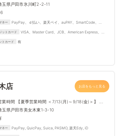
埼玉県戸田市氷川町2-2-11
26
PayPay、ｄ払い、楽天ペイ、auPAY、SmartCode、
マネー
FamiPay、銀行Pay、ゆうちょPay、メルペイ
VISA、Master Card、JCB、American Express、
ジットカード
Diners Club
有
ントカード
木店
お店をもっと見る
営業時間 【夏季営業時間 ＜7/13(月)～9/18(金)＞】 ...
埼玉県戸田市美女木東1-3-10
有
PayPay, QuicPay, Suica, PASMO, 楽天Edy, iD
マネー