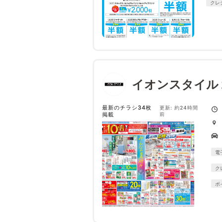
クレ
イオンスタイル
最新のチラシ34枚
更新: 約24時間
掲載
前
電
ク
ポ