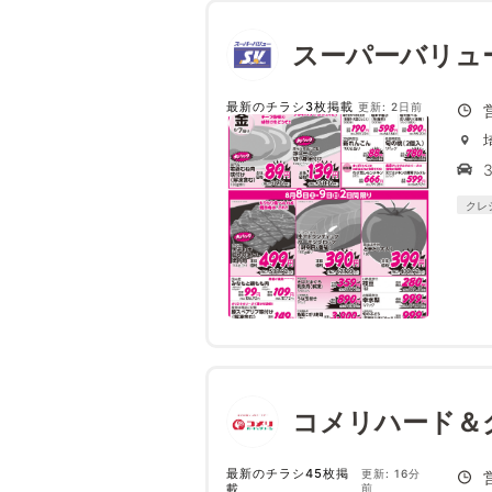
スーパーバリュ
最新のチラシ3枚掲載
更新: 2日前
クレ
コメリハード＆
最新のチラシ45枚掲
更新: 16分
載
前