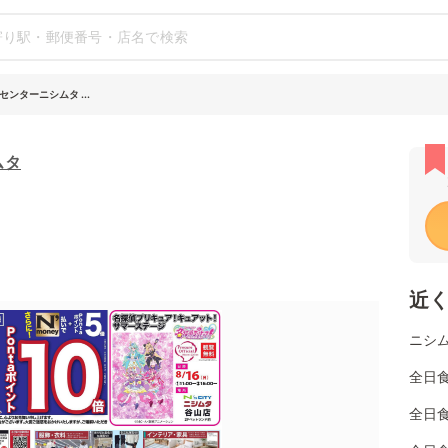
ンターニシムタ ...
ムタ
近
ニシ
全日
全日