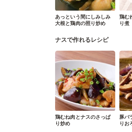
あっという間にしみしみ
鶏む
大根と鶏肉の照り炒め
り煮
ナスで作れるレシピ
鶏むね肉とナスのさっぱ
豚バ
り炒め
りお