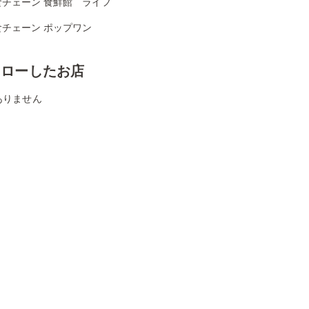
食チェーン 食鮮館 ライフ
食チェーン ポップワン
ォローしたお店
ありません