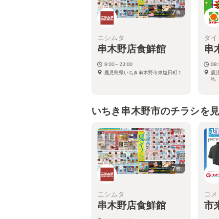
7
枚
ニシムタ
タイ
串木野店食鮮館
串
9:00～23:00
09:
鹿児島県いちき串木野市東塩田町１
鹿
地
いちき串木野市のチラシを
7
枚
ニシムタ
コメ
串木野店食鮮館
市