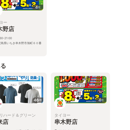
4
枚
ヨー
木野店
30-21:00
児島県いちき串木野市旭町６０番
見る
46
4
枚
枚
リハード＆グリーン
タイヨー
来店
串木野店