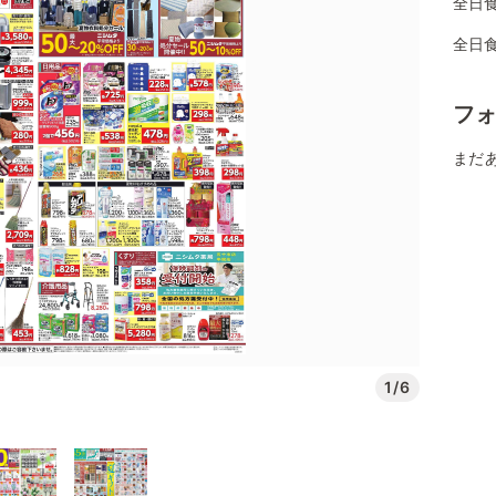
全日
全日
フ
まだ
1/6