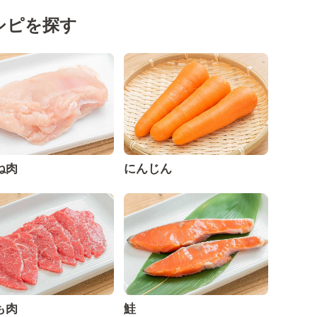
シピを探す
ね肉
にんじん
も肉
鮭