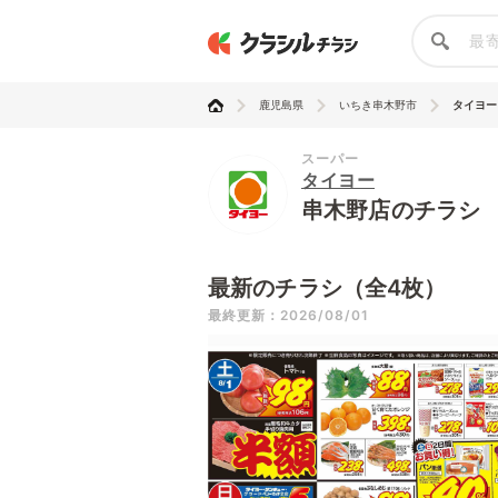
鹿児島県
いちき串木野市
タイヨー
スーパー
タイヨー
串木野店のチラシ
最新のチラシ（全4枚）
最終更新：2026/08/01