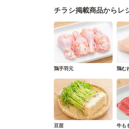
チラシ掲載商品からレ
鶏手羽元
鶏む
豆苗
牛も