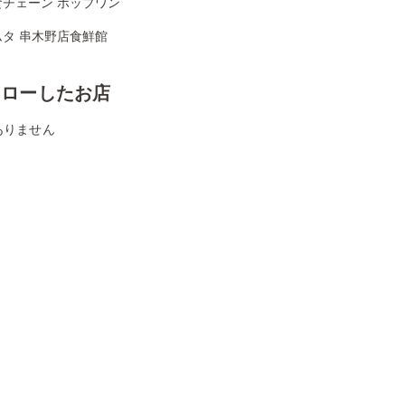
食チェーン ポップワン
ムタ 串木野店食鮮館
ォローしたお店
ありません