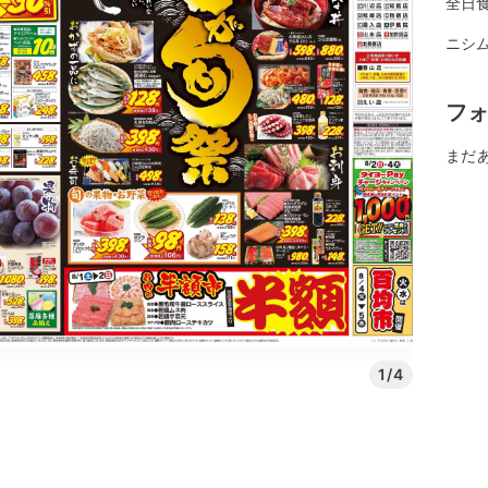
全日
ニシ
フ
まだ
1/4