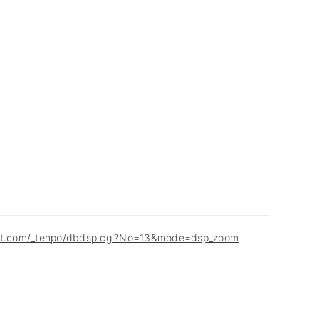
net.com/_tenpo/dbdsp.cgi?No=13&mode=dsp_zoom