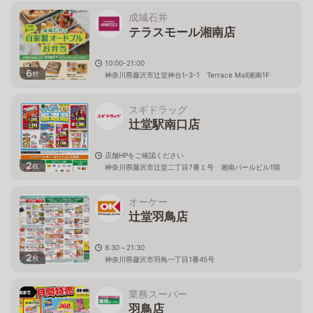
成城石井
テラスモール湘南店
10:00-21:00
6
枚
神奈川県藤沢市辻堂神台1-3-1 Terrace Mall湘南1F
スギドラッグ
辻堂駅南口店
店舗HPをご確認ください
2
枚
神奈川県藤沢市辻堂二丁目7番１号 湘南パールビル1階
オーケー
辻堂羽鳥店
8:30～21:30
2
枚
神奈川県藤沢市羽鳥一丁目1番45号
業務スーパー
羽鳥店