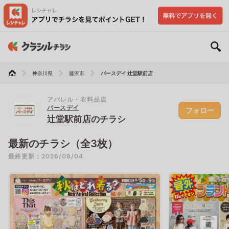
神奈川県
藤沢市
バースデイ 辻堂駅前店
アパレル・衣料品店
バースデイ
フォロー
辻堂駅前店のチラシ
最新のチラシ（全3枚）
最終更新：2026/08/04