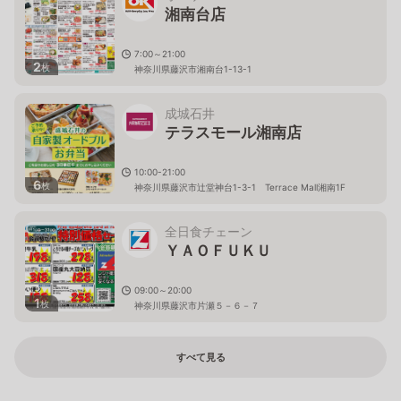
湘南台店
7:00～21:00
2
枚
神奈川県藤沢市湘南台1-13-1
成城石井
テラスモール湘南店
10:00-21:00
6
枚
神奈川県藤沢市辻堂神台1-3-1 Terrace Mall湘南1F
全日食チェーン
ＹＡＯＦＵＫＵ
09:00～20:00
1
枚
神奈川県藤沢市片瀬５－６－７
すべて見る