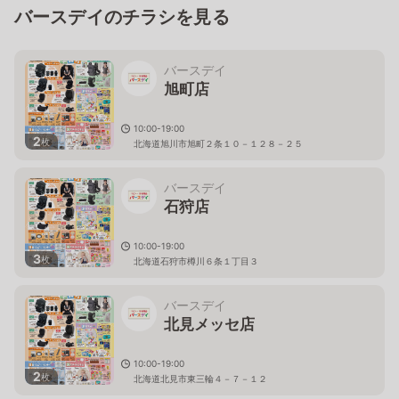
バースデイのチラシを見る
バースデイ
旭町店
10:00-19:00
2
枚
北海道旭川市旭町２条１０－１２８－２５
バースデイ
石狩店
10:00-19:00
3
枚
北海道石狩市樽川６条１丁目３
バースデイ
北見メッセ店
10:00-19:00
2
枚
北海道北見市東三輪４－７－１２