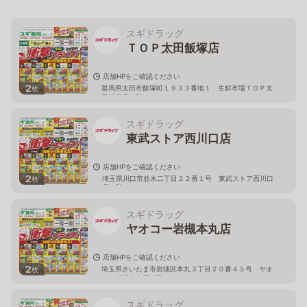
スギドラッグ
ＴＯＰ太田飯塚店
店舗HPをご確認ください
2
群馬県太田市飯塚町１９３３番地１ 生鮮市場ＴＯＰ太
枚
田飯塚店１階
スギドラッグ
東武ストア西川口店
店舗HPをご確認ください
2
埼玉県川口市並木二丁目２２番１号 東武ストア西川口
枚
店２階
スギドラッグ
ヤオコー岩槻本丸店
店舗HPをご確認ください
2
埼玉県さいたま市岩槻区本丸３丁目２０番４５号 ヤオ
枚
コー岩槻本丸店２階
スギドラッグ