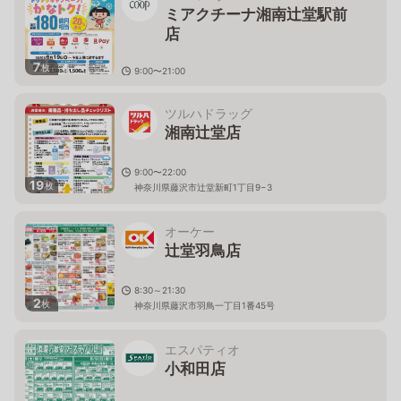
ミアクチーナ湘南辻堂駅前
店
7
枚
9:00〜21:00
神奈川県藤沢市辻堂神台1-3-32
ツルハドラッグ
湘南辻堂店
9:00〜22:00
19
枚
神奈川県藤沢市辻堂新町1丁目9−3
オーケー
辻堂羽鳥店
8:30～21:30
2
枚
神奈川県藤沢市羽鳥一丁目1番45号
エスパティオ
小和田店