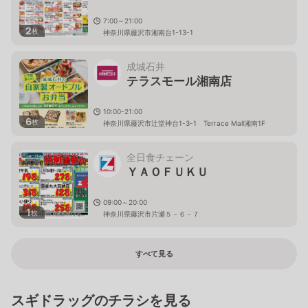
7:00～21:00
2
枚
神奈川県藤沢市湘南台1-13-1
成城石井
テラスモール湘南店
10:00-21:00
6
枚
神奈川県藤沢市辻堂神台1-3-1 Terrace Mall湘南1F
全日食チェーン
ＹＡＯＦＵＫＵ
09:00～20:00
1
枚
神奈川県藤沢市片瀬５－６－７
すべて見る
スギドラッグのチラシを見る