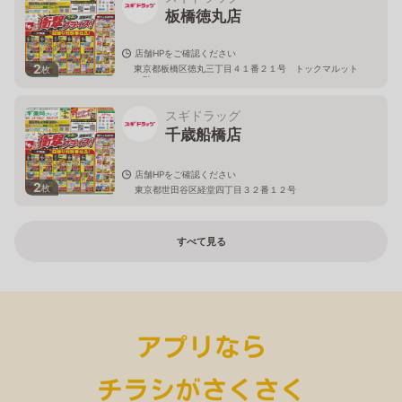
板橋徳丸店
店舗HPをご確認ください
2
東京都板橋区徳丸三丁目４１番２１号 トックマルット
枚
１階
スギドラッグ
千歳船橋店
店舗HPをご確認ください
2
枚
東京都世田谷区経堂四丁目３２番１２号
すべて見る