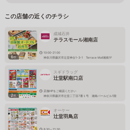
この店舗の近くのチラシ
成城石井
テラスモール湘南店
10:00-21:00
6
枚
神奈川県藤沢市辻堂神台1-3-1 Terrace Mall湘南1F
スギドラッグ
辻堂駅南口店
店舗HPをご確認ください
2
枚
神奈川県藤沢市辻堂二丁目7番１号 湘南パールビル1階
オーケー
辻堂羽鳥店
8:30～21:30