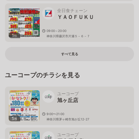
全日食チェーン
ＹＡＯＦＵＫＵ
09:00～20:00
1
枚
神奈川県藤沢市片瀬５－６－７
すべて見る
ユーコープのチラシを見る
ユーコープ
旭ヶ丘店
9:00〜21:00
5
枚
神奈川県茅ヶ崎市旭が丘12-27
ユーコープ