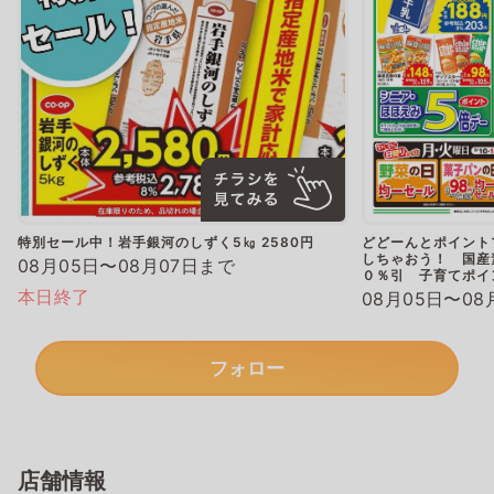
特別セール中！岩手銀河のしずく5㎏ 2580円
どどーんとポイント
しちゃおう！ 国産
08月05日〜08月07日まで
０％引 子育てポ
本日終了
08月05日〜08
フォロー
店舗情報