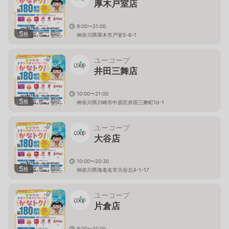
厚木戸室店
9:00〜21:00
5
枚
神奈川県厚木市戸室5-6-1
ユーコープ
井田三舞店
10:00〜21:00
5
枚
神奈川県川崎市中原区井田三舞町10-1
ユーコープ
大谷店
10:00〜20:30
5
枚
神奈川県海老名市大谷北4-1-17
ユーコープ
片倉店
9:00〜21:00