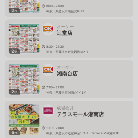
8:30～21:30
2
枚
神奈川県藤沢市南藤沢6-23
オーケー
辻堂店
8:30～21:30
2
枚
神奈川県藤沢市辻堂西海岸2-1
オーケー
湘南台店
7:00～21:00
2
枚
神奈川県藤沢市湘南台1-13-1
成城石井
テラスモール湘南店
10:00-21:00
6
枚
神奈川県藤沢市辻堂神台1-3-1 Terrace Mall湘南1F