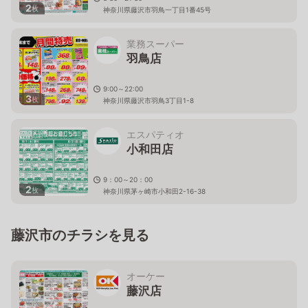
2
枚
神奈川県藤沢市羽鳥一丁目1番45号
業務スーパー
羽鳥店
9:00～22:00
3
枚
神奈川県藤沢市羽鳥3丁目1-8
エスパティオ
小和田店
9：00～20：00
2
枚
神奈川県茅ヶ崎市小和田2-16-38
藤沢市のチラシを見る
オーケー
藤沢店