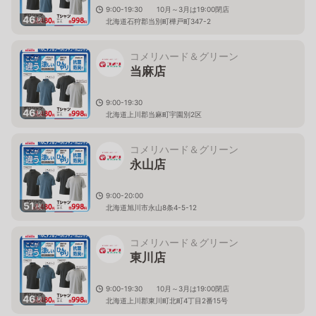
9:00-19:30 10月～3月は19:00閉店
46
枚
北海道石狩郡当別町樺戸町347-2
コメリハード＆グリーン
当麻店
9:00-19:30
46
枚
北海道上川郡当麻町宇園別2区
コメリハード＆グリーン
永山店
9:00-20:00
51
枚
北海道旭川市永山8条4-5-12
コメリハード＆グリーン
東川店
9:00-19:30 10月～3月は19:00閉店
46
枚
北海道上川郡東川町北町4丁目2番15号