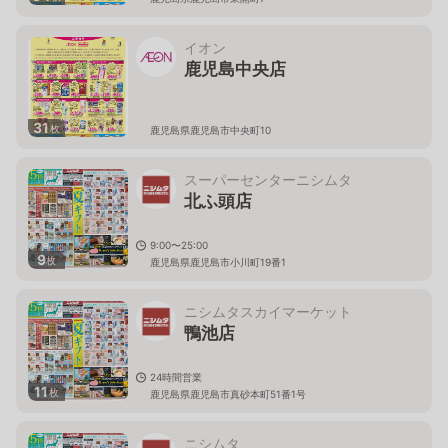
イオン
鹿児島中央店
31
枚
鹿児島県鹿児島市中央町10
スーパーセンターニシムタ
北ふ頭店
9:00〜25:00
9
枚
鹿児島県鹿児島市小川町19番1
ニシムタスカイマーケット
鴨池店
24時間営業
11
枚
鹿児島県鹿児島市真砂本町51番1号
ニシムタ