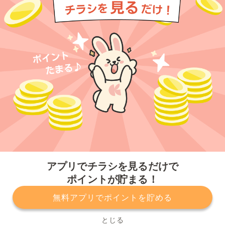
今すぐアプリをダウンロードする
アプリでチラシを見るだけで
ポイントが貯まる！
無料アプリでポイントを貯める
プライバシーポリシー
利用規約
運営会社
サービスに関してのお問い合わせ
チラシ掲載をお考えの方
とじる