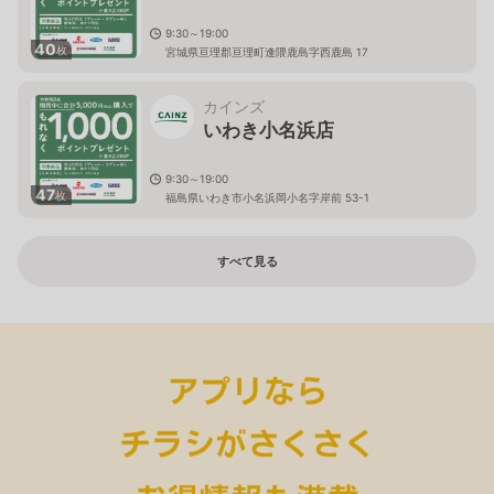
9:30～19:00
40
枚
宮城県亘理郡亘理町逢隈鹿島字西鹿島 17
カインズ
いわき小名浜店
9:30～19:00
47
枚
福島県いわき市小名浜岡小名字岸前 53-1
すべて見る