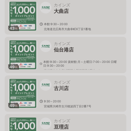
カインズ
大曲店
本館:9:30～20:00
43
枚
北海道北広島市大曲幸町6丁目1番地
カインズ
仙台港店
本館:9:30～20:00 資材館:月～土曜日:7:00～20:00 日曜
日:9:30～20:00
49
枚
宮城県仙台市宮城野区中野三丁目5番地の6
カインズ
古川店
9:30～20:00
49
枚
宮城県大崎市古川穂波四丁目2番7号
カインズ
亘理店