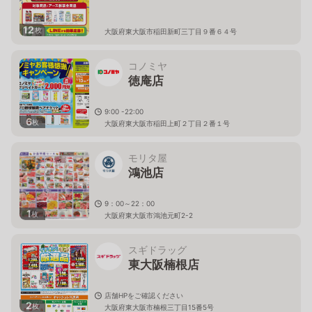
12
枚
大阪府東大阪市稲田新町三丁目９番６４号
コノミヤ
徳庵店
9:00 -22:00
6
枚
大阪府東大阪市稲田上町２丁目２番１号
モリタ屋
鴻池店
9：00～22：00
1
枚
大阪府東大阪市鴻池元町2-2
スギドラッグ
東大阪楠根店
店舗HPをご確認ください
2
枚
大阪府東大阪市楠根三丁目15番5号