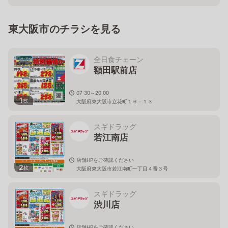
東大阪市のチラシを見る
全日食チェーン
額田駅前店
07:30～20:00
1
枚
大阪府東大阪市立花町１６－１３
スギドラッグ
若江南店
店舗HPをご確認ください
2
枚
大阪府東大阪市若江南町一丁目４番３号
スギドラッグ
渋川店
店舗HPをご確認ください