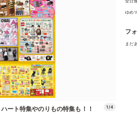
全日
ゆめマ
フ
まだ
1/4
ection！ハート特集やのりもの特集も！！