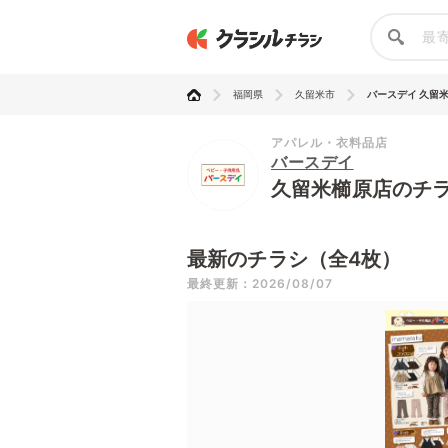
福岡県
久留米市
バースデイ 久留
アパレル・衣料品店
バースデイ
久留米櫛原店のチ
最新のチラシ（全4枚）
最終更新：2026/08/07